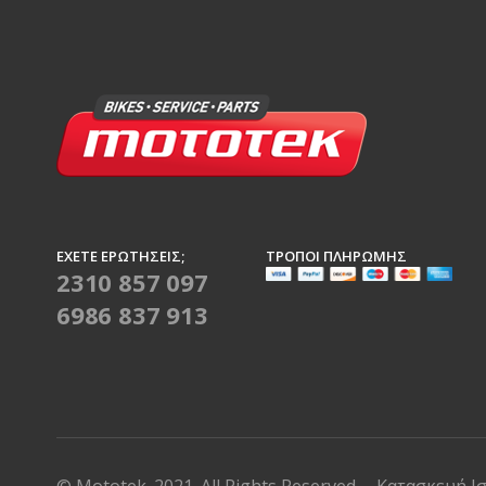
ΈΧΕΤΕ ΕΡΩΤΉΣΕΙΣ;
ΤΡΌΠΟΙ ΠΛΗΡΩΜΉΣ
2310 857 097
6986 837 913
© Mototek. 2021. All Rights Reserved
Κατασκευή Ι