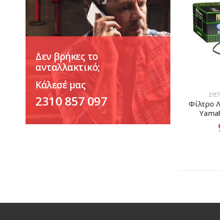
Δεν βρήκες το
ανταλλακτικό;
Κάλεσέ μας
ΣΎΣ
2310 857 097
Φίλτρο Λα
Yamah