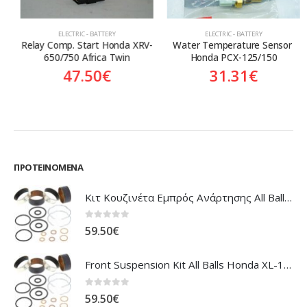
ELECTRIC - BATTERY
ELECTRIC - BATTERY
Relay Comp. Start Honda XRV-
Water Temperature Sensor 
650/750 Africa Twin
Honda PCX-125/150
47.50
€
31.31
€
ΠΡΟΤΕΙΝΌΜΕΝΑ
Κιτ Κουζινέτα Εμπρός Ανάρτησης All Balls Honda CBR-1100XX Blackbird
0
out of 5
59.50
€
Front Suspension Kit All Balls Honda XL-1000V Varadero
0
out of 5
59.50
€