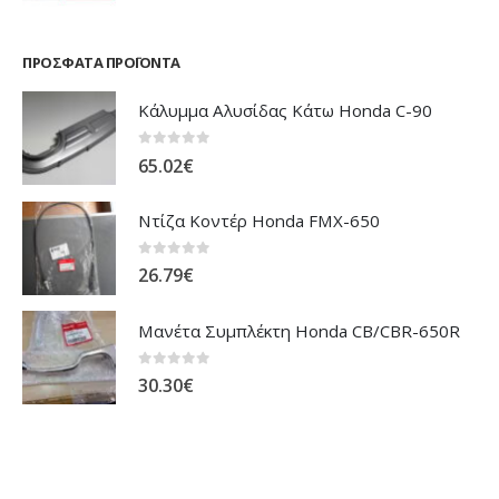
ΠΡΌΣΦΑΤΑ ΠΡΟΪΌΝΤΑ
Κάλυμμα Αλυσίδας Κάτω Honda C-90
0
out of 5
65.02
€
Ντίζα Κοντέρ Honda FMX-650
0
out of 5
26.79
€
Μανέτα Συμπλέκτη Honda CB/CBR-650R
0
out of 5
30.30
€