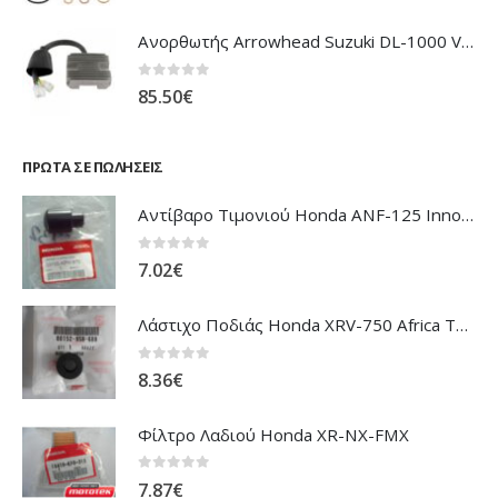
Ανορθωτής Arrowhead Suzuki DL-1000 V'Strom
0
out of 5
85.50
€
ΠΡΏΤΑ ΣΕ ΠΩΛΉΣΕΙΣ
Αντίβαρο Τιμονιού Honda ANF-125 Innova
0
out of 5
7.02
€
Λάστιχο Ποδιάς Honda XRV-750 Africa Twin
0
out of 5
8.36
€
Φίλτρο Λαδιού Honda XR-NX-FMX
0
out of 5
7.87
€