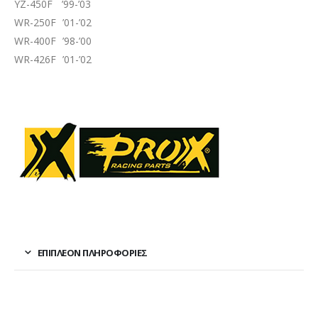
YZ-450F ’99-’03
WR-250F ’01-’02
WR-400F ’98-’00
WR-426F ’01-’02
ΕΠΙΠΛΈΟΝ ΠΛΗΡΟΦΟΡΊΕΣ