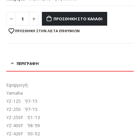
ΠΡΟΣΘΉΚΗ ΣΤΟ ΚΑΛΆΘΙ
ΠΡΌΣΘΉΚΗ ΣΤΗΝ ΛΊΣΤΑ ΕΠΙΘΥΜΙΏΝ
ΠΕΡΙΓΡΑΦΉ
Εφαρμογή:
Yamaha
YZ-125 ’97-’15
YZ-250 ’97-’15
YZ-250F ’01-’13
YZ-400F ’98-’99
YZ-426F ’00-’02