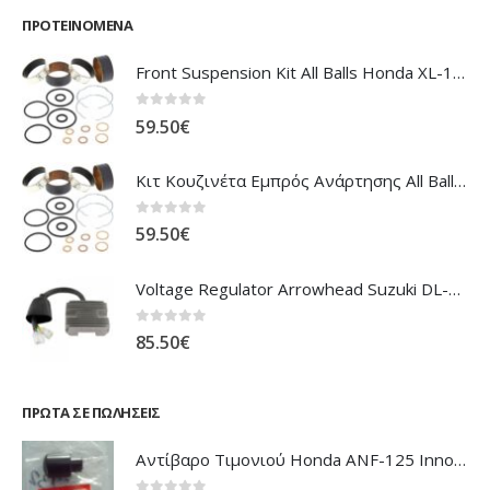
ΠΡΟΤΕΙΝΌΜΕΝΑ
Front Suspension Kit All Balls Honda XL-1000V Varadero
0
out of 5
59.50
€
Κιτ Κουζινέτα Εμπρός Ανάρτησης All Balls Honda CBR-1100XX Blackbird
0
out of 5
59.50
€
Voltage Regulator Arrowhead Suzuki DL-1000 V'Strom
0
out of 5
85.50
€
ΠΡΏΤΑ ΣΕ ΠΩΛΉΣΕΙΣ
Αντίβαρο Τιμονιού Honda ANF-125 Innova