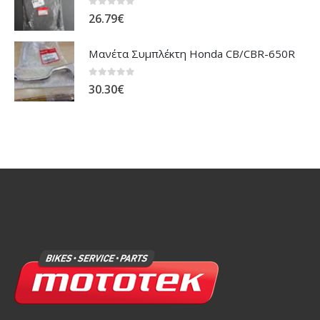
0
out of 5
26.79
€
Μανέτα Συμπλέκτη Honda CB/CBR-650R
0
out of 5
30.30
€