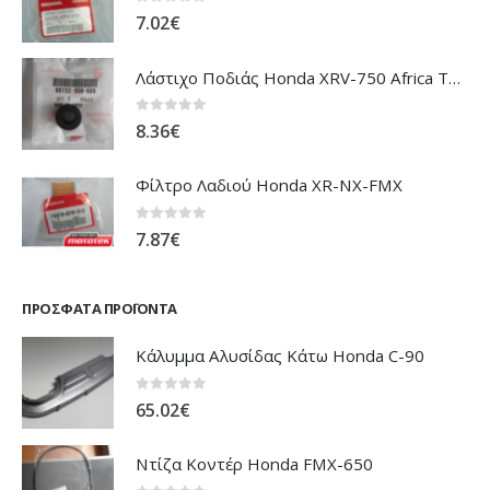
0
out of 5
7.02
€
Λάστιχο Ποδιάς Honda XRV-750 Africa Twin
0
out of 5
8.36
€
Φίλτρο Λαδιού Honda XR-NX-FMX
0
out of 5
7.87
€
ΠΡΌΣΦΑΤΑ ΠΡΟΪΌΝΤΑ
Κάλυμμα Αλυσίδας Κάτω Honda C-90
0
out of 5
65.02
€
Ντίζα Κοντέρ Honda FMX-650