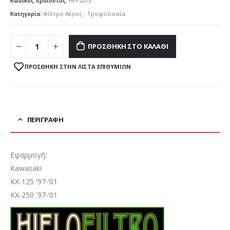
Κωδικός προϊόντος:
HFF2013
Κατηγορία:
Φίλτρο Αέρος - Τροφοδοσία
ΠΡΟΣΘΉΚΗ ΣΤΟ ΚΑΛΆΘΙ
ΠΡΌΣΘΉΚΗ ΣΤΗΝ ΛΊΣΤΑ ΕΠΙΘΥΜΙΏΝ
ΠΕΡΙΓΡΑΦΉ
Εφαρμογή:
Kawasaki
KX-125 ’97-’01
KX-250 ’97-’01