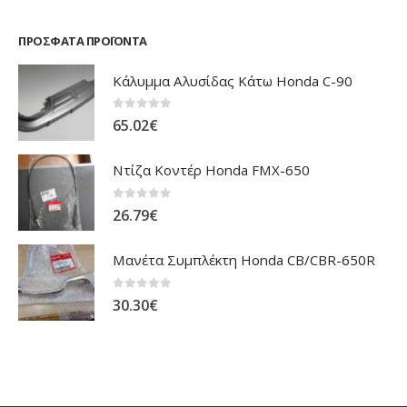
ΠΡΌΣΦΑΤΑ ΠΡΟΪΌΝΤΑ
Κάλυμμα Αλυσίδας Κάτω Honda C-90
0
out of 5
65.02
€
Ντίζα Κοντέρ Honda FMX-650
0
out of 5
26.79
€
Μανέτα Συμπλέκτη Honda CB/CBR-650R
0
out of 5
30.30
€