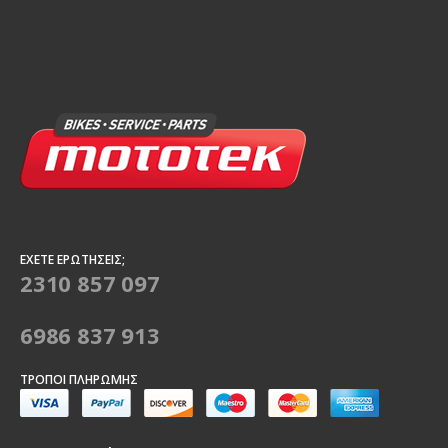
ΈΧΕΤΕ ΕΡΩΤΉΣΕΙΣ;
2310 857 097
6986 837 913
ΤΡΌΠΟΙ ΠΛΗΡΩΜΉΣ