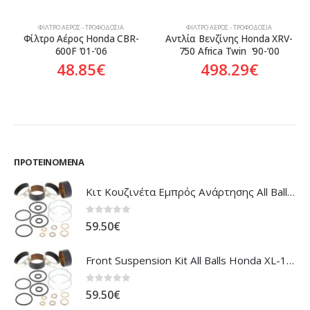
ΦΊΛΤΡΟ ΑΈΡΟΣ - ΤΡΟΦΟΔΟΣΊΑ
ΦΊΛΤΡΟ ΑΈΡΟΣ - ΤΡΟΦΟΔΟΣΊΑ
Φίλτρο Αέρος Honda CBR-
Αντλία Βενζίνης Honda XRV-
600F ’01-’06
750 Africa Twin  ’90-’00
48.85
€
498.29
€
ΠΡΟΤΕΙΝΌΜΕΝΑ
Κιτ Κουζινέτα Εμπρός Ανάρτησης All Balls Honda CBR-1100XX Blackbird
0
out of 5
59.50
€
Front Suspension Kit All Balls Honda XL-1000V Varadero
0
out of 5
59.50
€