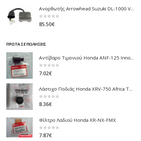
Ανορθωτής Arrowhead Suzuki DL-1000 V'Strom
0
out of 5
85.50
€
ΠΡΏΤΑ ΣΕ ΠΩΛΉΣΕΙΣ
Αντίβαρο Τιμονιού Honda ANF-125 Innova
0
out of 5
7.02
€
Λάστιχο Ποδιάς Honda XRV-750 Africa Twin
0
out of 5
8.36
€
Φίλτρο Λαδιού Honda XR-NX-FMX
0
out of 5
7.87
€