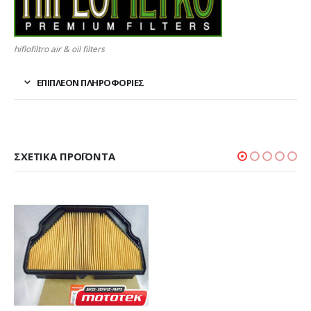
hiflofiltro air & oil filters
ΕΠΙΠΛΈΟΝ ΠΛΗΡΟΦΟΡΊΕΣ
ΣΧΕΤΙΚΆ ΠΡΟΪΌΝΤΑ