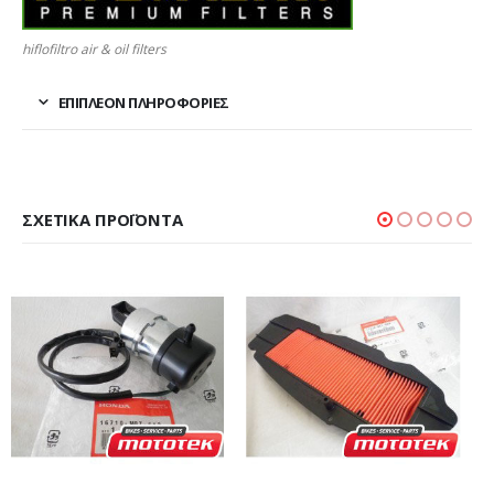
hiflofiltro air & oil filters
ΕΠΙΠΛΈΟΝ ΠΛΗΡΟΦΟΡΊΕΣ
ΣΧΕΤΙΚΆ ΠΡΟΪΌΝΤΑ