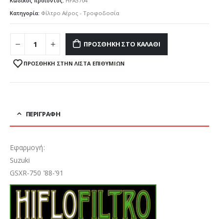
Κωδικός προϊόντος:
HFA3704
Κατηγορία:
Φίλτρο Αέρος - Τροφοδοσία
ΠΡΟΣΘΉΚΗ ΣΤΟ ΚΑΛΆΘΙ
ΠΡΌΣΘΉΚΗ ΣΤΗΝ ΛΊΣΤΑ ΕΠΙΘΥΜΙΏΝ
ΠΕΡΙΓΡΑΦΉ
Εφαρμογή:
Suzuki
GSXR-750 ’88-’91