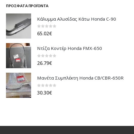
ΠΡΌΣΦΑΤΑ ΠΡΟΪΌΝΤΑ
Κάλυμμα Αλυσίδας Κάτω Honda C-90
0
out of 5
65.02
€
Ντίζα Κοντέρ Honda FMX-650
0
out of 5
26.79
€
Μανέτα Συμπλέκτη Honda CB/CBR-650R
0
out of 5
30.30
€