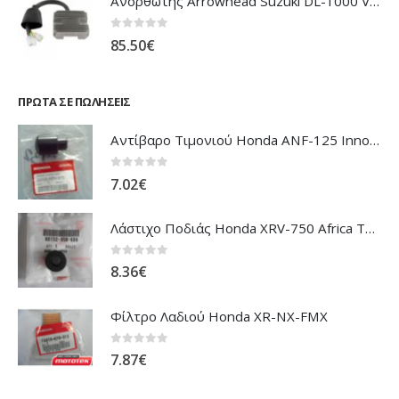
Ανορθωτής Arrowhead Suzuki DL-1000 V'Strom
0
out of 5
85.50
€
ΠΡΏΤΑ ΣΕ ΠΩΛΉΣΕΙΣ
Αντίβαρο Τιμονιού Honda ANF-125 Innova
0
out of 5
7.02
€
Λάστιχο Ποδιάς Honda XRV-750 Africa Twin
0
out of 5
8.36
€
Φίλτρο Λαδιού Honda XR-NX-FMX
0
out of 5
7.87
€