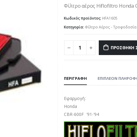
Φίλτρο αέρος Hiflofiltro Honda C
Κωδικός προϊόντος:
HFA1605
Κατηγορία:
Φίλτρο Αέρος - Τροφοδοσία
ΠΡΟΣΘΉΚΗ 
ΠΕΡΙΓΡΑΦΉ
ΕΠΙΠΛΈΟΝ ΠΛΗΡΟΦ
Εφαρμογή:
Honda
CBR-600F ’91-’94