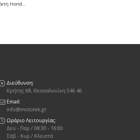
Μανέτα Συμπλέκτη Honda CB/CBR-650R
Διεύθυνση:
Κρήτης 68, Θεσσαλονίκη 546 46
Email:
info@mototek.gr
Ωράριο Λειτουργίας:
Δευ - Παρ / 08:30 - 16:00
Σάβ - Κυρ / Κλειστά