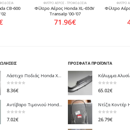
ΟΦΟΔΟΣΊΑ
ΦΊΛΤΡΟ ΑΈΡΟΣ - ΤΡΟΦΟΔΟΣΊΑ
ΦΊΛΤΡΟ 
a XL-650V 
Φίλτρο Αέρος Honda CBR-900RR 
Φίλτρο Αέ
-’07
’00-’01
€
48.90
€
ΠΩΛΉΣΕΙΣ
ΠΡΌΣΦΑΤΑ ΠΡΟΪΌΝΤΑ
Λάστιχο Ποδιάς Honda XRV-750 Africa Twin
0
out of 5
0
out of 5
8.36
€
65.02
€
Αντίβαρο Τιμονιού Honda ANF-125 Innova
0
out of 5
0
out of 5
7.02
€
26.79
€