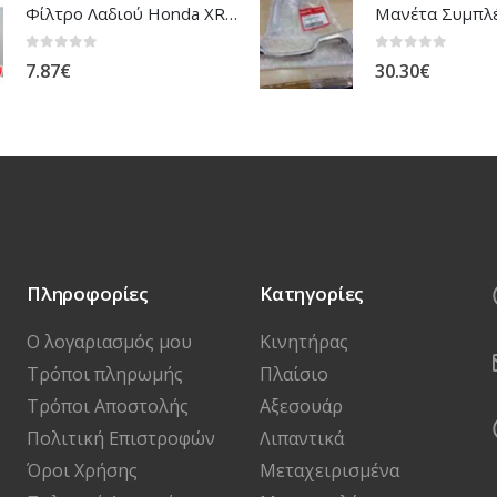
Φίλτρο Λαδιού Honda XR-NX-FMX
0
out of 5
0
out of 5
7.87
€
30.30
€
Πληροφορίες
Κατηγορίες
Ο λογαριασμός μου
Κινητήρας
Τρόποι πληρωμής
Πλαίσιο
Τρόποι Αποστολής
Αξεσουάρ
Πολιτική Επιστροφών
Λιπαντικά
Όροι Χρήσης
Μεταχειρισμένα