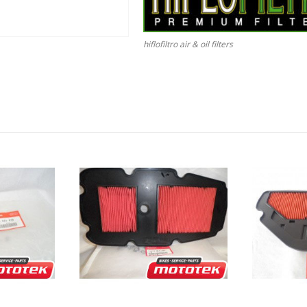
hiflofiltro air & oil filters