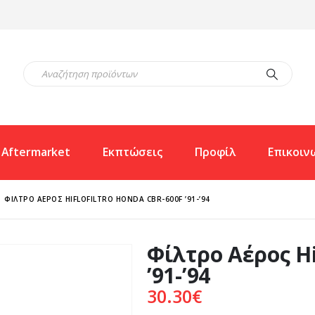
Aftermarket
Εκπτώσεις
Προφίλ
Επικοιν
ΦΊΛΤΡΟ ΑΈΡΟΣ HIFLOFILTRO HONDA CBR-600F ’91-’94
Φίλτρο Αέρος Hi
’91-’94
30.30
€