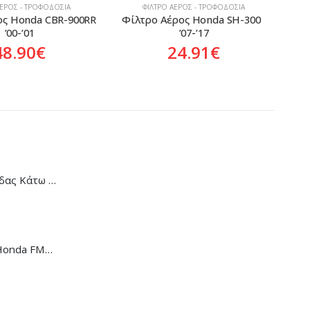
ΑΈΡΟΣ - ΤΡΟΦΟΔΟΣΊΑ
ΦΊΛΤΡΟ ΑΈΡΟΣ - ΤΡΟΦΟΔΟΣΊΑ
ρος Honda SH-300  
Φίλτρο Αέρος Honda XL-700V 
Φίλ
’07-’17
Transalp  ’08-’11
24.91
€
47.90
€
Κάλυμμα Αλυσίδας Κάτω Honda C-90
Ντίζα Κοντέρ Honda FMX-650