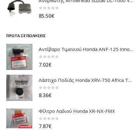
Ανορθωτής Arrowhead Suzuki DL-1000 V'Strom
0
out of 5
85.50
€
ΠΡΏΤΑ ΣΕ ΠΩΛΉΣΕΙΣ
Αντίβαρο Τιμονιού Honda ANF-125 Innova
0
out of 5
7.02
€
Λάστιχο Ποδιάς Honda XRV-750 Africa Twin
0
out of 5
8.36
€
Φίλτρο Λαδιού Honda XR-NX-FMX
0
out of 5
7.87
€