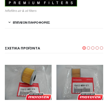
hiflofiltro air & oil filters
ΕΠΙΠΛΈΟΝ ΠΛΗΡΟΦΟΡΊΕΣ
ΣΧΕΤΙΚΆ ΠΡΟΪΌΝΤΑ
ΣΎΣΤΗΜΑ ΛΊΠΑΝΣΗΣ
Τάπα Εξαγωγής Λαδιού 
Honda CB-XLV-XRV