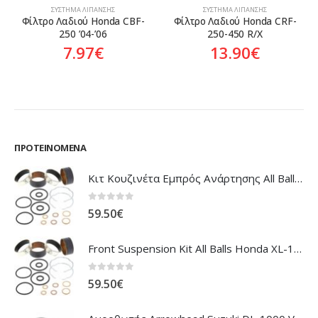
ΣΎΣΤΗΜΑ ΛΊΠΑΝΣΗΣ
3.85
€
Φίλτρο Λαδιού Honda CRF-
250-450 R/X
13.90
€
ΠΡΟΤΕΙΝΌΜΕΝΑ
Κιτ Κουζινέτα Εμπρός Ανάρτησης All Balls Honda CBR-1100XX Blackbird
0
out of 5
59.50
€
Front Suspension Kit All Balls Honda XL-1000V Varadero
0
out of 5
59.50
€