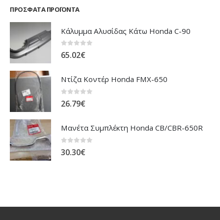
ΠΡΌΣΦΑΤΑ ΠΡΟΪΌΝΤΑ
Κάλυμμα Αλυσίδας Κάτω Honda C-90
0
out of 5
65.02
€
Ντίζα Κοντέρ Honda FMX-650
0
out of 5
26.79
€
Μανέτα Συμπλέκτη Honda CB/CBR-650R
0
out of 5
30.30
€