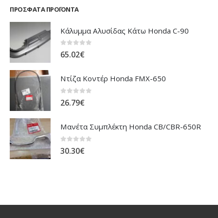
0
out of 5
7.87
€
ΠΡΌΣΦΑΤΑ ΠΡΟΪΌΝΤΑ
Κάλυμμα Αλυσίδας Κάτω Honda C-90
0
out of 5
65.02
€
Ντίζα Κοντέρ Honda FMX-650
0
out of 5
26.79
€
Μανέτα Συμπλέκτη Honda CB/CBR-650R
0
out of 5
30.30
€