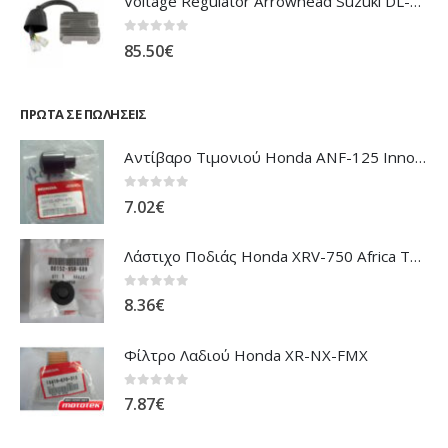
0
out of 5
59.50
€
Voltage Regulator Arrowhead Suzuki DL-1000 V'Strom
0
out of 5
85.50
€
ΠΡΏΤΑ ΣΕ ΠΩΛΉΣΕΙΣ
Αντίβαρο Τιμονιού Honda ANF-125 Innova
0
out of 5
7.02
€
Λάστιχο Ποδιάς Honda XRV-750 Africa Twin
0
out of 5
8.36
€
Φίλτρο Λαδιού Honda XR-NX-FMX