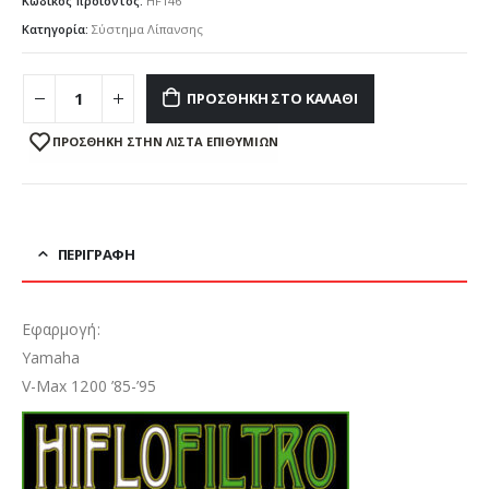
Κωδικός προϊόντος:
HF146
Κατηγορία:
Σύστημα Λίπανσης
ΠΡΟΣΘΉΚΗ ΣΤΟ ΚΑΛΆΘΙ
ΠΡΌΣΘΉΚΗ ΣΤΗΝ ΛΊΣΤΑ ΕΠΙΘΥΜΙΏΝ
ΠΕΡΙΓΡΑΦΉ
Εφαρμογή:
Yamaha
V-Max 1200 ’85-’95