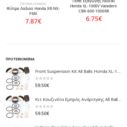
Τάπα Εξαγωγής Λαδιού 
Honda XL-1000V Varadero 
CBR-600-1000RR
6.75
€
ΣΎΣΤΗΜΑ ΛΊΠΑΝΣΗΣ
Αντλία Λαδιού Honda ANF-
125 Innova ’03-’06
27.77
€
ΠΡΟΤΕΙΝΌΜΕΝΑ
Front Suspension Kit All Balls Honda XL-1000V Varadero
0
out of 5
59.50
€
Κιτ Κουζινέτα Εμπρός Ανάρτησης All Balls Honda CBR-1100XX Blackbird