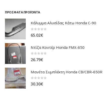
ΠΡΌΣΦΑΤΑ ΠΡΟΪΌΝΤΑ
Κάλυμμα Αλυσίδας Κάτω Honda C-90
0
out of 5
65.02
€
Ντίζα Κοντέρ Honda FMX-650
0
out of 5
26.79
€
Μανέτα Συμπλέκτη Honda CB/CBR-650R
0
out of 5
30.30
€