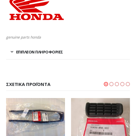
genuine parts honda
ΕΠΙΠΛΈΟΝ ΠΛΗΡΟΦΟΡΊΕΣ
ΣΧΕΤΙΚΆ ΠΡΟΪΌΝΤΑ