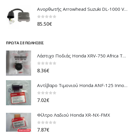
Ανορθωτής Arrowhead Suzuki DL-1000 V'Strom
0
out of 5
85.50
€
ΠΡΏΤΑ ΣΕ ΠΩΛΉΣΕΙΣ
Λάστιχο Ποδιάς Honda XRV-750 Africa Twin
0
out of 5
8.36
€
Αντίβαρο Τιμονιού Honda ANF-125 Innova
0
out of 5
7.02
€
Φίλτρο Λαδιού Honda XR-NX-FMX
0
out of 5
7.87
€