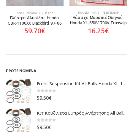
ΠΛΑΊΣΙΟ - ΨΑΛΊΔΙ - ΡΕΖΕΡΒΟΥΆΡ
ΠΛΑΊΣΙΟ - ΨΑΛΊΔΙ - ΡΕΖΕΡΒΟΥΆΡ
Λάστιχο Μαρσπιέ Οδηγού 
Γλύστρα Αλυσίδας Honda 
Honda XL-650V-700V Transalp
CBR-1100XX Blackbird ’97-’06
16.25
€
59.70
€
ΠΡΟΤΕΙΝΌΜΕΝΑ
Front Suspension Kit All Balls Honda XL-1000V Varadero
0
out of 5
59.50
€
Κιτ Κουζινέτα Εμπρός Ανάρτησης All Balls Honda CBR-1100XX Blackbird
0
out of 5
59.50
€