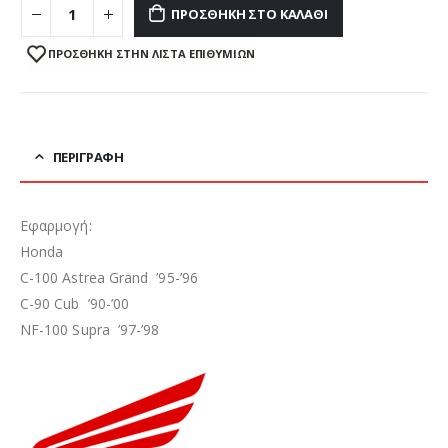
ΠΡΟΣΘΉΚΗ ΣΤΟ ΚΑΛΆΘΙ
ΠΡΌΣΘΉΚΗ ΣΤΗΝ ΛΊΣΤΑ ΕΠΙΘΥΜΙΏΝ
ΠΕΡΙΓΡΑΦΉ
Εφαρμογή:
Honda
C-100 Astrea Grand ’95-’96
C-90 Cub ’90-’00
NF-100 Supra ’97-’98