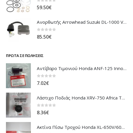
0
out of 5
59.50
€
Ανορθωτής Arrowhead Suzuki DL-1000 V'Strom
0
out of 5
85.50
€
ΠΡΏΤΑ ΣΕ ΠΩΛΉΣΕΙΣ
Αντίβαρο Τιμονιού Honda ANF-125 Innova
0
out of 5
7.02
€
Λάστιχο Ποδιάς Honda XRV-750 Africa Twin
0
out of 5
8.36
€
Ακτίνα Πίσω Τροχού Honda XL-650V/600V Transalp