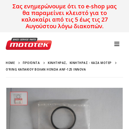
Σας ενημερώνουμε ότι το e-shop μας
θα παραμείνει κλειστό για το
καλοκαίρι από τις 5 έως τις 27
Αυγούστου λόγω διακοπών.
HOME
ΠΡΟΪΌΝΤΑ
ΚΙΝΗΤΉΡΑΣ
,
ΚΙΝΗΤΉΡΑΣ - ΚΆΣΑ ΜΟΤΈΡ
O’RING ΚΑΠΑΚΙΟΎ ΒΟΛΆΝ HONDA ANF-125 INNOVA