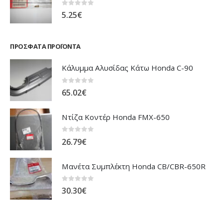
0
out of 5
5.25
€
ΠΡΌΣΦΑΤΑ ΠΡΟΪΌΝΤΑ
Κάλυμμα Αλυσίδας Κάτω Honda C-90
0
out of 5
65.02
€
Ντίζα Κοντέρ Honda FMX-650
0
out of 5
26.79
€
Μανέτα Συμπλέκτη Honda CB/CBR-650R
0
out of 5
30.30
€