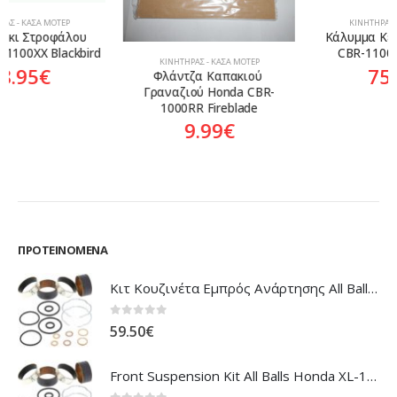
ΚΙΝΗΤΉΡΑΣ - ΚΆΣΑ ΜΟΤΈΡ
Κάλυμμα Κεντρικό Honda 
CBR-1100XX Blackbird
ΚΙΝΗΤΉΡΑΣ - ΚΆΣΑ ΜΟΤΈΡ
75.50
€
Φλάντζα Καπακιού 
Γραναζιού Honda CBR-
1000RR Fireblade
9.99
€
ΠΡΟΤΕΙΝΌΜΕΝΑ
Κιτ Κουζινέτα Εμπρός Ανάρτησης All Balls Honda CBR-1100XX Blackbird
0
out of 5
59.50
€
Front Suspension Kit All Balls Honda XL-1000V Varadero