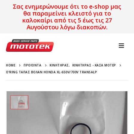
Σας ενημερώνουμε ότι το e-shop μας
θα παραμείνει κλειστό για το
καλοκαίρι από τις 5 έως τις 27
Αυγούστου λόγω διακοπών.
HOME
ΠΡΟΪΌΝΤΑ
ΚΙΝΗΤΉΡΑΣ
,
ΚΙΝΗΤΉΡΑΣ - ΚΆΣΑ ΜΟΤΈΡ
O’RING ΤΆΠΑΣ ΒΟΛΆΝ HONDA XL-650V/700V TRANSALP