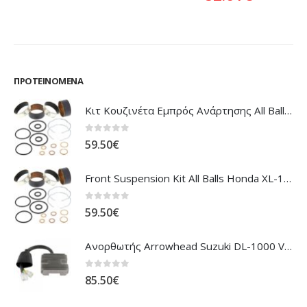
ΠΡΟΤΕΙΝΌΜΕΝΑ
Κιτ Κουζινέτα Εμπρός Ανάρτησης All Balls Honda CBR-1100XX Blackbird
0
out of 5
59.50
€
Front Suspension Kit All Balls Honda XL-1000V Varadero
0
out of 5
59.50
€
Ανορθωτής Arrowhead Suzuki DL-1000 V'Strom
0
out of 5
85.50
€