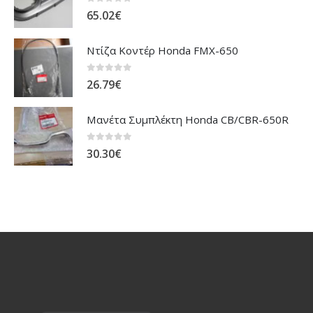
0
out of 5
65.02
€
Ντίζα Κοντέρ Honda FMX-650
0
out of 5
26.79
€
Μανέτα Συμπλέκτη Honda CB/CBR-650R
0
out of 5
30.30
€