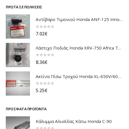
ΠΡΏΤΑ ΣΕ ΠΩΛΉΣΕΙΣ
Αντίβαρο Τιμονιού Honda ANF-125 Innova
0
out of 5
7.02
€
Λάστιχο Ποδιάς Honda XRV-750 Africa Twin
0
out of 5
8.36
€
Ακτίνα Πίσω Τροχού Honda XL-650V/600V Transalp
0
out of 5
5.25
€
ΠΡΌΣΦΑΤΑ ΠΡΟΪΌΝΤΑ
Κάλυμμα Αλυσίδας Κάτω Honda C-90