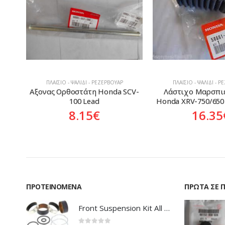
ΠΛΑΊΣΙΟ - ΨΑΛΊΔΙ - ΡΕΖΕΡΒΟΥΆΡ
ΠΛΑΊΣΙΟ - ΨΑΛΊΔΙ - 
SCV-
Λάστιχο Μαρσπιέ Οδηγού 
Ορθοστάτης Honda S
Honda XRV-750/650 Africa Twin
69.82
16.35
€
ΠΡΟΤΕΙΝΌΜΕΝΑ
ΠΡΏΤΑ ΣΕ 
Front Suspension Kit All Balls Honda XL-1000V Varadero