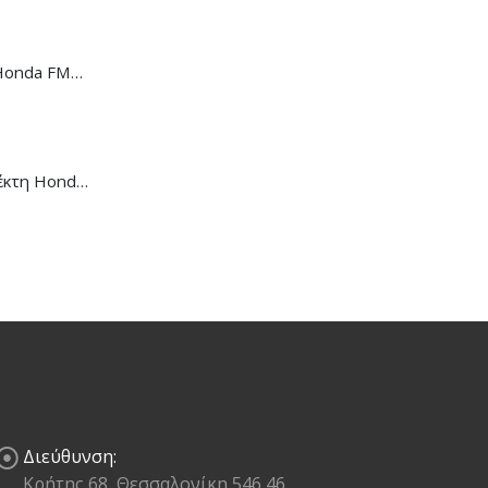
Ντίζα Κοντέρ Honda FMX-650
Μανέτα Συμπλέκτη Honda CB/CBR-650R
Διεύθυνση:
Κρήτης 68, Θεσσαλονίκη 546 46