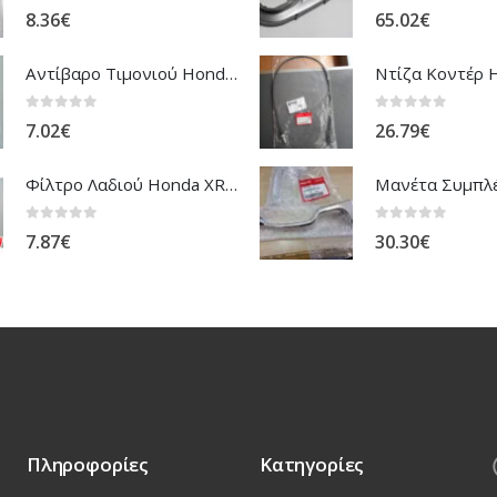
0
out of 5
0
out of 5
8.36
€
65.02
€
Αντίβαρο Τιμονιού Honda ANF-125 Innova
0
out of 5
0
out of 5
7.02
€
26.79
€
Φίλτρο Λαδιού Honda XR-NX-FMX
0
out of 5
0
out of 5
7.87
€
30.30
€
Πληροφορίες
Κατηγορίες