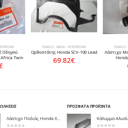
ΡΕΖΕΡΒΟΥΆΡ
ΠΛΑΊΣΙΟ - ΨΑΛΊΔΙ - ΡΕΖΕΡΒΟΥΆΡ
ΠΛΑΊΣΙΟ -
CV-100 Lead
Λάστιχο Μαρσπιέ Συνεπιβάτη 
Μαρσπιέ Συ
Honda CBF-600-1000
Honda
€
6.90
€
1
ΠΩΛΉΣΕΙΣ
ΠΡΌΣΦΑΤΑ ΠΡΟΪΌΝΤΑ
Λάστιχο Ποδιάς Honda XRV-750 Africa Twin