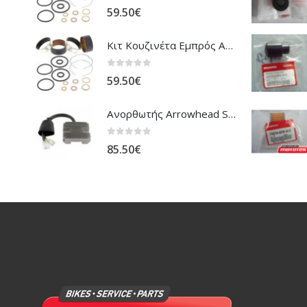
0
out of 5
59.50
€
Κιτ Κουζινέτα Εμπρός Ανάρτησης All Balls Honda CBR-1100XX Blackbird
0
out of 5
59.50
€
Ανορθωτής Arrowhead Suzuki DL-1000 V'Strom
0
out of 5
85.50
€