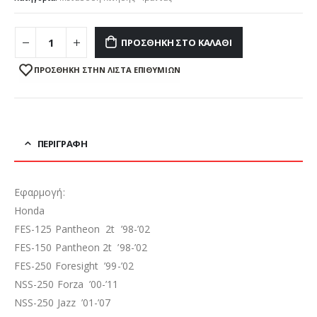
ΠΡΟΣΘΉΚΗ ΣΤΟ ΚΑΛΆΘΙ
ΠΡΌΣΘΉΚΗ ΣΤΗΝ ΛΊΣΤΑ ΕΠΙΘΥΜΙΏΝ
ΠΕΡΙΓΡΑΦΉ
Εφαρμογή:
Honda
FES-125 Pantheon 2t ’98-’02
FES-150 Pantheon 2t ’98-’02
FES-250 Foresight ’99-’02
NSS-250 Forza ’00-’11
NSS-250 Jazz ’01-’07