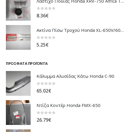
Λάστιχο Ποδιάς Honda XRV-750 Africa Twin
0
out of 5
8.36
€
Ακτίνα Πίσω Τροχού Honda XL-650V/600V Transalp
0
out of 5
5.25
€
ΠΡΌΣΦΑΤΑ ΠΡΟΪΌΝΤΑ
Κάλυμμα Αλυσίδας Κάτω Honda C-90
0
out of 5
65.02
€
Ντίζα Κοντέρ Honda FMX-650
0
out of 5
26.79
€