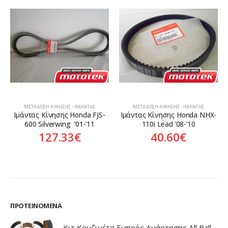
ΜΕΤΆΔΟΣΗ ΚΊΝΗΣΗΣ - ΙΜΆΝΤΑΣ
ΜΕΤΆΔΟΣΗ ΚΊΝΗΣΗΣ - ΙΜΆΝΤΑΣ
Ιμάντας Κίνησης Honda FJS-
Ιμάντας Κίνησης Honda NHX-
600 Silverwing  ’01-’11
110i Lead ’08-’10
127.33
€
40.60
€
ΠΡΟΤΕΙΝΌΜΕΝΑ
Κιτ Κουζινέτα Εμπρός Ανάρτησης All Balls Honda CBR-1100XX Blackbird