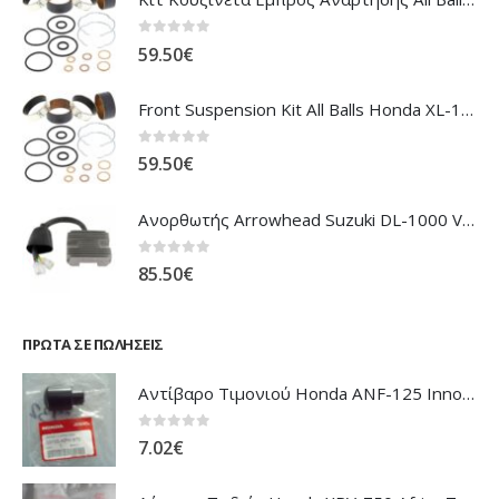
0
out of 5
59.50
€
Front Suspension Kit All Balls Honda XL-1000V Varadero
0
out of 5
59.50
€
Ανορθωτής Arrowhead Suzuki DL-1000 V'Strom
0
out of 5
85.50
€
ΠΡΏΤΑ ΣΕ ΠΩΛΉΣΕΙΣ
Αντίβαρο Τιμονιού Honda ANF-125 Innova
0
out of 5
7.02
€