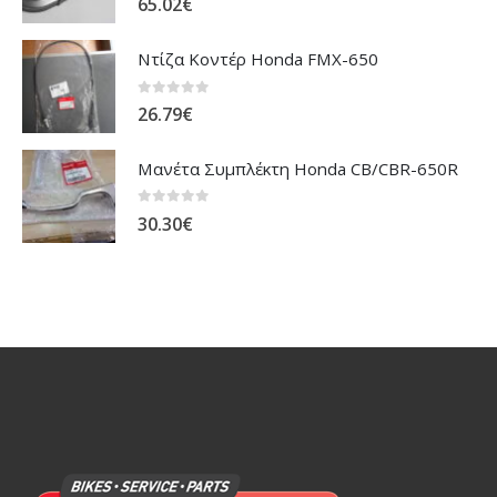
65.02
€
Ντίζα Κοντέρ Honda FMX-650
0
out of 5
26.79
€
Μανέτα Συμπλέκτη Honda CB/CBR-650R
0
out of 5
30.30
€