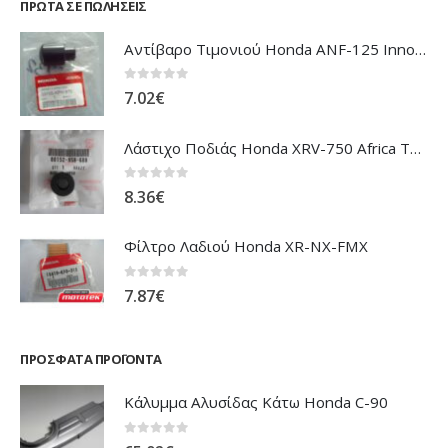
ΠΡΏΤΑ ΣΕ ΠΩΛΉΣΕΙΣ
Αντίβαρο Τιμονιού Honda ANF-125 Innova
0
out of 5
7.02
€
Λάστιχο Ποδιάς Honda XRV-750 Africa Twin
0
out of 5
8.36
€
Φίλτρο Λαδιού Honda XR-NX-FMX
0
out of 5
7.87
€
ΠΡΌΣΦΑΤΑ ΠΡΟΪΌΝΤΑ
Κάλυμμα Αλυσίδας Κάτω Honda C-90
0
out of 5