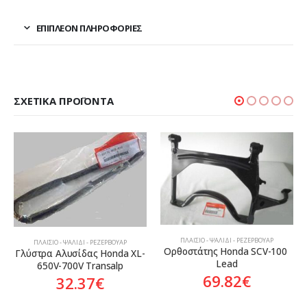
ΕΠΙΠΛΈΟΝ ΠΛΗΡΟΦΟΡΊΕΣ
ΣΧΕΤΙΚΆ ΠΡΟΪΌΝΤΑ
ΠΛΑΊΣΙΟ - ΨΑΛΊΔΙ - ΡΕΖΕΡΒΟΥΆΡ
ΠΛΑΊΣΙΟ - ΨΑΛΊΔΙ - ΡΕΖΕΡΒΟΥΆΡ
Ορθοστάτης Honda SCV-100 
Γλύστρα Αλυσίδας Honda XL-
Lead
650V-700V Transalp
69.82
€
32.37
€