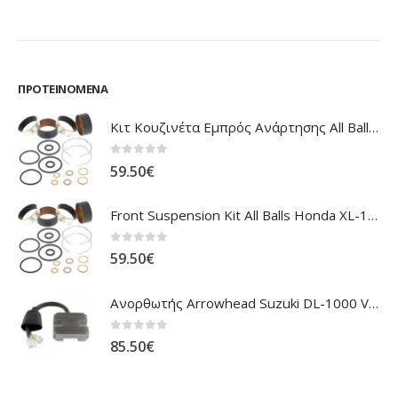
ΠΡΟΤΕΙΝΌΜΕΝΑ
Κιτ Κουζινέτα Εμπρός Ανάρτησης All Balls Honda CBR-1100XX Blackbird
0
out of 5
59.50
€
Front Suspension Kit All Balls Honda XL-1000V Varadero
0
out of 5
59.50
€
Ανορθωτής Arrowhead Suzuki DL-1000 V'Strom
0
out of 5
85.50
€