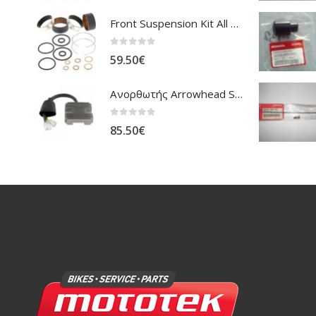
Front Suspension Kit All Balls Honda XL-1000V Varadero
0
out of 5
59.50
€
Ανορθωτής Arrowhead Suzuki DL-1000 V'Strom
0
out of 5
85.50
€