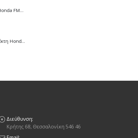
Ντίζα Κοντέρ Honda FMX-650
Μανέτα Συμπλέκτη Honda CB/CBR-650R
Διεύθυνση:
Κρήτης 68, Θεσσαλονίκη 546 46
Email: