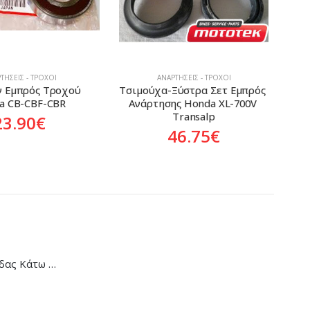
ΤΉΣΕΙΣ - ΤΡΟΧΟΊ
ΑΝΑΡΤΉΣΕΙΣ - ΤΡΟΧΟΊ
Ξύστρα Σετ Εμπρός 
Τσιμούχα-Ξύστρα Σετ Εμπρός 
Τσ
ς Honda XL-700V 
Ανάρτησης Honda NF-100 Supra
Ανά
Transalp
9.00
€
46.75
€
Κάλυμμα Αλυσίδας Κάτω Honda C-90