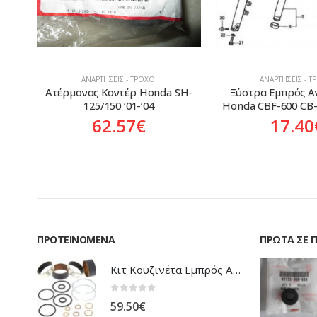
ΑΝΑΡΤΉΣΕΙΣ - ΤΡΟΧΟΊ
ΑΝΑΡΤΉΣΕΙΣ - Τ
SH-
Ξύστρα Εμπρός Ανάρτησης 
Ανορθωτής Ρεύματο
Honda CBF-600 CB-600 Hornet
1000V Vara
17.40
€
138.1
ΠΡΟΤΕΙΝΌΜΕΝΑ
ΠΡΏΤΑ ΣΕ 
Κιτ Κουζινέτα Εμπρός Ανάρτησης All Balls Honda CBR-1100XX Blackbird
0
out of 5
59.50
€