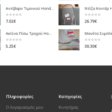
Αντίβαρο Τιμονιού Honda ANF-125 Innova
0
out of 5
0
out of 5
7.02
€
26.79
€
Ακτίνα Πίσω Τροχού Honda XL-650V/600V Transalp
0
out of 5
0
out of 5
5.25
€
30.30
€
Πληροφορίες
Κατηγορίες
Ο λογαριασμός μου
Κινητήρας