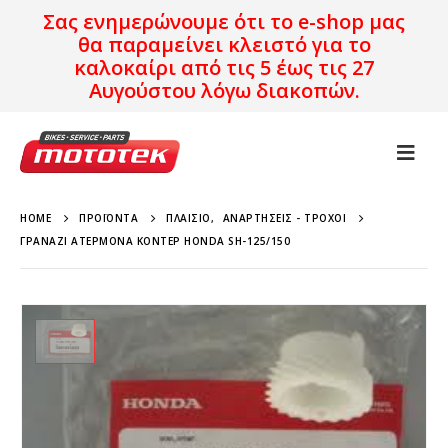
Σας ενημερώνουμε ότι το e-shop μας
θα παραμείνει κλειστό για το
καλοκαίρι από τις 5 έως τις 27
Αυγούστου λόγω διακοπών.
HOME
ΠΡΟΪΌΝΤΑ
ΠΛΑΊΣΙΟ
,
ΑΝΑΡΤΉΣΕΙΣ - ΤΡΟΧΟΊ
ΓΡΑΝΆΖΙ ΑΤΈΡΜΟΝΑ ΚΟΝΤΈΡ HONDA SH-125/150