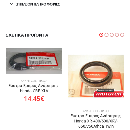
ΕΠΙΠΛΈΟΝ ΠΛΗΡΟΦΟΡΊΕΣ
ΣΧΕΤΙΚΆ ΠΡΟΪΌΝΤΑ
ΑΝΑΡΤΉΣΕΙΣ - ΤΡΟΧΟΊ
ΑΝΑΡΤΉΣΕΙΣ - ΤΡΟΧΟΊ
Ξύστρα Εμπρός Ανάρτησης 
Ατέρμονας Κοντέρ Honda SH-
Honda XR-400/600/XRV-
125i/150i ’05-’11
650/750Africa Twin
63.42
€