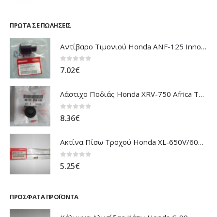
ΠΡΏΤΑ ΣΕ ΠΩΛΉΣΕΙΣ
Αντίβαρο Τιμονιού Honda ANF-125 Innova
0
out of 5
7.02
€
Λάστιχο Ποδιάς Honda XRV-750 Africa Twin
0
out of 5
8.36
€
Ακτίνα Πίσω Τροχού Honda XL-650V/600V Transalp
0
out of 5
5.25
€
ΠΡΌΣΦΑΤΑ ΠΡΟΪΌΝΤΑ