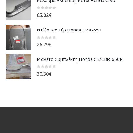
Κάλυμμα Αλυσίδας Κάτω Honda C-90
0
out of 5
65.02
€
Ντίζα Κοντέρ Honda FMX-650
0
out of 5
26.79
€
Μανέτα Συμπλέκτη Honda CB/CBR-650R
0
out of 5
30.30
€