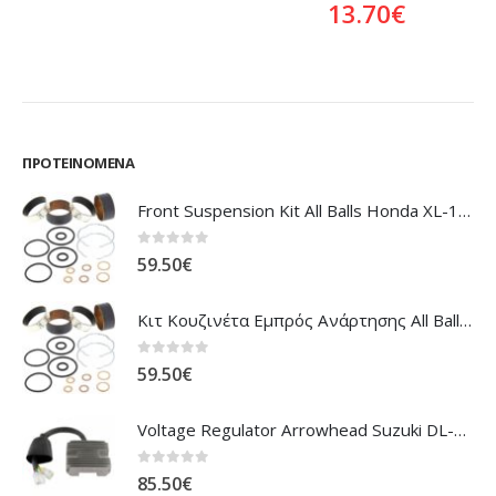
13.70
€
ΠΡΟΤΕΙΝΌΜΕΝΑ
Front Suspension Kit All Balls Honda XL-1000V Varadero
0
out of 5
59.50
€
Κιτ Κουζινέτα Εμπρός Ανάρτησης All Balls Honda CBR-1100XX Blackbird
0
out of 5
59.50
€
Voltage Regulator Arrowhead Suzuki DL-1000 V'Strom
0
out of 5
85.50
€