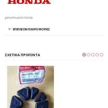
genuine parts honda
ΕΠΙΠΛΈΟΝ ΠΛΗΡΟΦΟΡΊΕΣ
ΣΧΕΤΙΚΆ ΠΡΟΪΌΝΤΑ