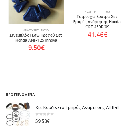
ΑΝΑΡΤΉΣΕΙΣ - ΤΡΟΧΟΊ
Τσιμούχα-Ξύστρα Σετ 
Εμπρός Ανάρτησης Honda 
CRF-450R ’09
ΑΝΑΡΤΉΣΕΙΣ - ΤΡΟΧΟΊ
41.46
€
Σινεμπλόκ Πίσω Τροχού Σετ 
Honda ANF-125 Innova
9.50
€
ΠΡΟΤΕΙΝΌΜΕΝΑ
Κιτ Κουζινέτα Εμπρός Ανάρτησης All Balls Honda CBR-1100XX Blackbird
0
out of 5
59.50
€
Front Suspension Kit All Balls Honda XL-1000V Varadero