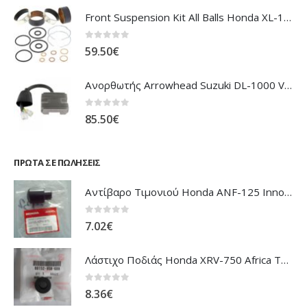
0
out of 5
59.50
€
Ανορθωτής Arrowhead Suzuki DL-1000 V'Strom
0
out of 5
85.50
€
ΠΡΏΤΑ ΣΕ ΠΩΛΉΣΕΙΣ
Αντίβαρο Τιμονιού Honda ANF-125 Innova
0
out of 5
7.02
€
Λάστιχο Ποδιάς Honda XRV-750 Africa Twin
0
out of 5
8.36
€
Φίλτρο Λαδιού Honda XR-NX-FMX