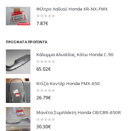
0
out of 5
7.87
€
ΠΡΌΣΦΑΤΑ ΠΡΟΪΌΝΤΑ
Κάλυμμα Αλυσίδας Κάτω Honda C-90
0
out of 5
65.02
€
Ντίζα Κοντέρ Honda FMX-650
0
out of 5
26.79
€
Μανέτα Συμπλέκτη Honda CB/CBR-650R
0
out of 5
30.30
€