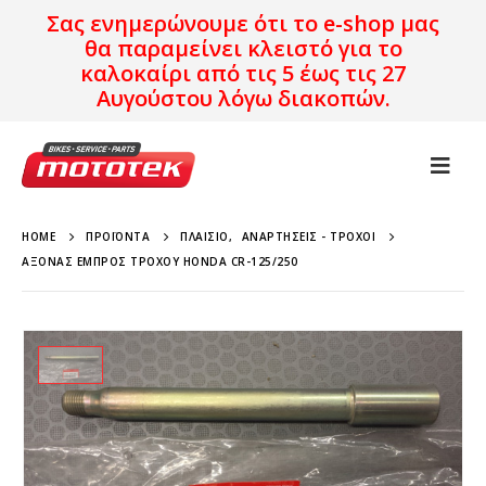
Σας ενημερώνουμε ότι το e-shop μας
θα παραμείνει κλειστό για το
καλοκαίρι από τις 5 έως τις 27
Αυγούστου λόγω διακοπών.
HOME
ΠΡΟΪΌΝΤΑ
ΠΛΑΊΣΙΟ
,
ΑΝΑΡΤΉΣΕΙΣ - ΤΡΟΧΟΊ
ΆΞΟΝΑΣ ΕΜΠΡΌΣ ΤΡΟΧΟΎ HONDA CR-125/250