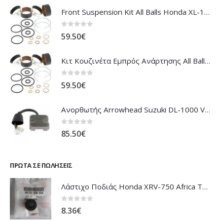
Front Suspension Kit All Balls Honda XL-1000V Varadero
0
out of 5
59.50
€
Κιτ Κουζινέτα Εμπρός Ανάρτησης All Balls Honda CBR-1100XX Blackbird
0
out of 5
59.50
€
Ανορθωτής Arrowhead Suzuki DL-1000 V'Strom
0
out of 5
85.50
€
ΠΡΏΤΑ ΣΕ ΠΩΛΉΣΕΙΣ
Λάστιχο Ποδιάς Honda XRV-750 Africa Twin
0
out of 5
8.36
€