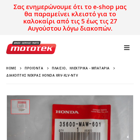
Σας ενημερώνουμε ότι το e-shop μας
θα παραμείνει κλειστό για το
καλοκαίρι από τις 5 έως τις 27
Αυγούστου λόγω διακοπών.
HOME
ΠΡΟΪΌΝΤΑ
ΠΛΑΊΣΙΟ
,
ΗΛΕΚΤΡΙΚΆ - ΜΠΑΤΑΡΊΑ
ΔΙΑΚΌΠΤΗΣ ΝΕΚΡΆΣ HONDA XRV-XLV-NTV