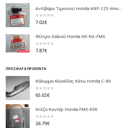
Αντίβαρο Τιμονιού Honda ANF-125 Innova
0
out of 5
7.02
€
Φίλτρο Λαδιού Honda XR-NX-FMX
0
out of 5
7.87
€
ΠΡΌΣΦΑΤΑ ΠΡΟΪΌΝΤΑ
Κάλυμμα Αλυσίδας Κάτω Honda C-90
0
out of 5
65.02
€
Ντίζα Κοντέρ Honda FMX-650
0
out of 5
26.79
€