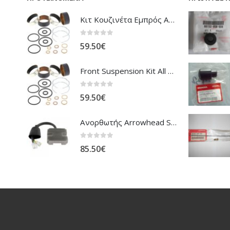
Κιτ Κουζινέτα Εμπρός Ανάρτησης All Balls Honda CBR-1100XX Blackbird
0
out of 5
59.50
€
Front Suspension Kit All Balls Honda XL-1000V Varadero
0
out of 5
59.50
€
Ανορθωτής Arrowhead Suzuki DL-1000 V'Strom
0
out of 5
85.50
€