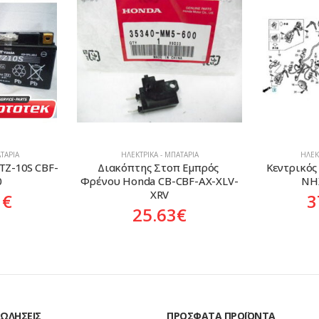
ΤΑΡΊΑ
ΗΛΕΚΤΡΙΚΆ - ΜΠΑΤΑΡΊΑ
ΗΛΕΚ
 Εμπρός 
Κεντρικός Διακόπτης Honda 
Διακόπτης 
CBF-AX-XLV-
NHX-110 i Lead
372.09
€
€
ΠΩΛΉΣΕΙΣ
ΠΡΌΣΦΑΤΑ ΠΡΟΪΌΝΤΑ