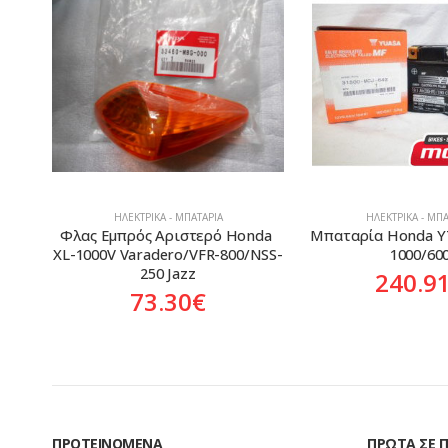
ΗΛΕΚΤΡΙΚΆ - ΜΠΑΤΑΡΊΑ
ΗΛΕΚΤΡΙΚΆ - ΜΠΑ
da 
Μπαταρία Honda YTZ-10S CBF-
Διακόπτης Στoπ
/NSS-
1000/600
Φρένου Honda CB-
XRV
240.91
€
25.63
ΠΡΟΤΕΙΝΌΜΕΝΑ
ΠΡΏΤΑ ΣΕ 