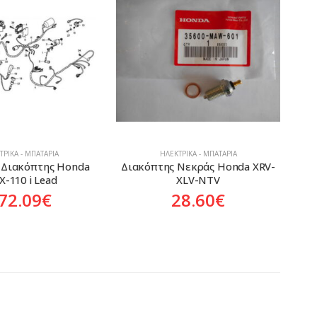
ΤΡΙΚΆ - ΜΠΑΤΑΡΊΑ
ΗΛΕΚΤΡΙΚΆ - ΜΠΑΤΑΡΊΑ
Νεκράς Honda XRV-
Φλας Εμπρός Δεξί Honda XL-
Δι
XLV-NTV
1000V Varadero/VFR-800/NSS-
250 Jazz
28.60
€
79.45
€