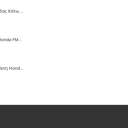
Κάλυμμα Αλυσίδας Κάτω Honda C-90
Ντίζα Κοντέρ Honda FMX-650
Μανέτα Συμπλέκτη Honda CB/CBR-650R