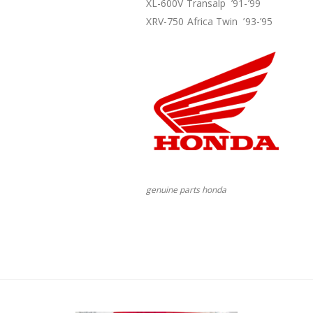
XL-600V Transalp ’91-’99
XRV-750 Africa Twin ’93-’95
genuine parts honda