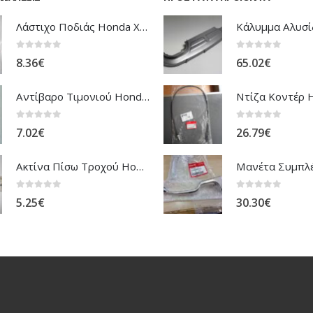
Λάστιχο Ποδιάς Honda XRV-750 Africa Twin
0
out of 5
0
out of 5
8.36
€
65.02
€
Αντίβαρο Τιμονιού Honda ANF-125 Innova
0
out of 5
0
out of 5
7.02
€
26.79
€
Ακτίνα Πίσω Τροχού Honda XL-650V/600V Transalp
0
out of 5
0
out of 5
5.25
€
30.30
€