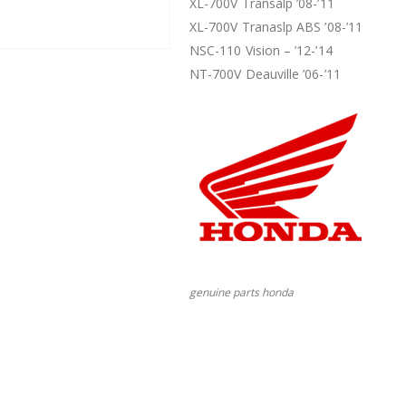
XL-700V Transalp ’08-’11
XL-700V Tranaslp ABS ’08-’11
NSC-110 Vision – ’12-’14
NT-700V Deauville ’06-’11
genuine parts honda