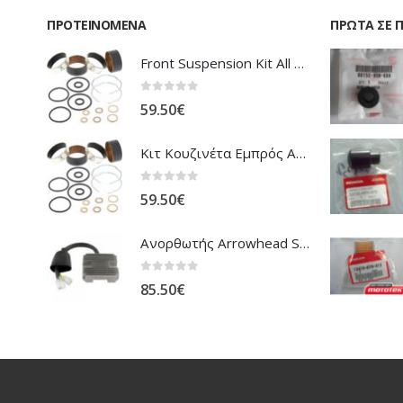
ΠΡΟΤΕΙΝΌΜΕΝΑ
ΠΡΏΤΑ ΣΕ 
Front Suspension Kit All Balls Honda XL-1000V Varadero
0
out of 5
59.50
€
Κιτ Κουζινέτα Εμπρός Ανάρτησης All Balls Honda CBR-1100XX Blackbird
0
out of 5
59.50
€
Ανορθωτής Arrowhead Suzuki DL-1000 V'Strom
0
out of 5
85.50
€