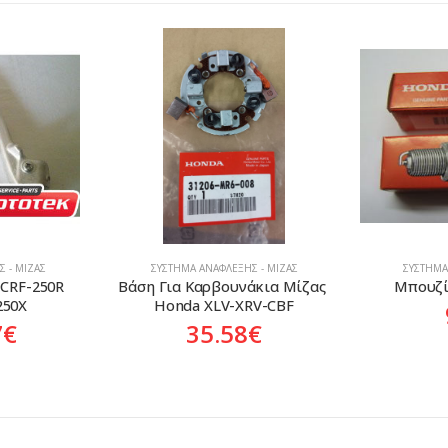
 - ΜΊΖΑΣ
ΣΎΣΤΗΜΑ ΑΝΆΦΛΕΞΗΣ - ΜΊΖΑΣ
ΣΎΣΤΗΜΑ
κια Μίζας 
Μπουζί Honda CR7HSA
Μπουζί LM
RV-CBF
3
9.45
€
€