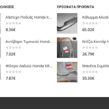
ΠΩΛΉΣΕΙΣ
ΠΡΌΣΦΑΤΑ ΠΡΟΪΌΝΤΑ
Λάστιχο Ποδιάς Honda XRV-750 Africa Twin
0
out of 5
0
out of 5
8.36
€
65.02
€
Αντίβαρο Τιμονιού Honda ANF-125 Innova
0
out of 5
0
out of 5
7.02
€
26.79
€
Φίλτρο Λαδιού Honda XR-NX-FMX
0
out of 5
0
out of 5
7.87
€
30.30
€