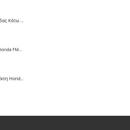
Κάλυμμα Αλυσίδας Κάτω Honda C-90
Ντίζα Κοντέρ Honda FMX-650
Μανέτα Συμπλέκτη Honda CB/CBR-650R