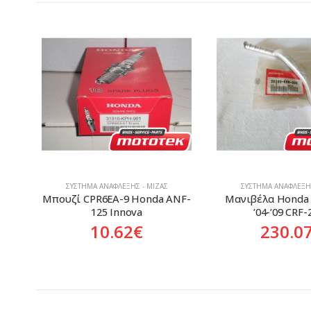
ΣΎΣΤΗΜΑ ΑΝΆΦΛΕΞΗΣ - ΜΊΖΑΣ
ΣΎΣΤΗΜΑ ΑΝΆΦΛΕΞΗΣ
NF-
Μανιβέλα Honda CRF-250R 
Βάση Για Καρβουνά
’04-’09 CRF-250X
Honda XLV-X
230.07
€
35.58