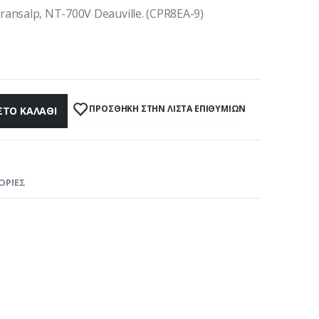
ansalp, NT-700V Deauville. (CPR8EA-9)
ΠΡΌΣΘΉΚΗ ΣΤΗΝ ΛΊΣΤΑ ΕΠΙΘΥΜΙΏΝ
ΣΤΟ ΚΑΛΆΘΙ
ΟΡΊΕΣ