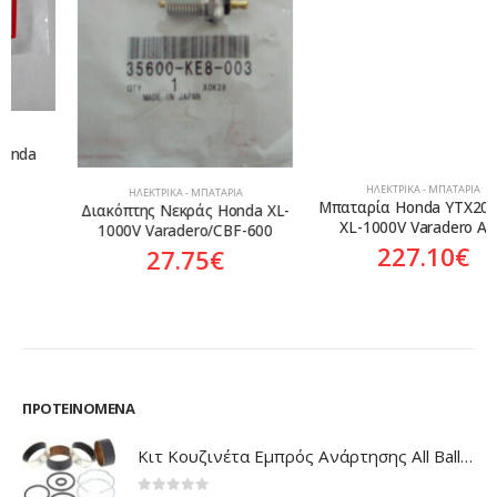
ΗΛΕΚΤΡΙΚΆ - ΜΠΑΤΑΡΊΑ
ΗΛΕΚΤΡΙΚΆ - ΜΠΑΤΑΡΊΑ
Μπαταρία Honda YTX20A-BS 
Διακόπτης Νεκράς Honda XL-
XL-1000V Varadero ABS
1000V Varadero/CBF-600
227.10
€
27.75
€
ΠΡΟΤΕΙΝΌΜΕΝΑ
Κιτ Κουζινέτα Εμπρός Ανάρτησης All Balls Honda CBR-1100XX Blackbird