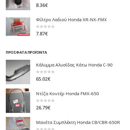
0
out of 5
8.36
€
Φίλτρο Λαδιού Honda XR-NX-FMX
0
out of 5
7.87
€
ΠΡΌΣΦΑΤΑ ΠΡΟΪΌΝΤΑ
Κάλυμμα Αλυσίδας Κάτω Honda C-90
0
out of 5
65.02
€
Ντίζα Κοντέρ Honda FMX-650
0
out of 5
26.79
€
Μανέτα Συμπλέκτη Honda CB/CBR-650R