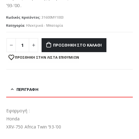
’93-’00 .
Κωδικός προϊόντος:
31600MY1003
Κατηγορία:
Ηλεκτρικά - Μπαταρία
ΠΡΟΣΘΉΚΗ ΣΤΟ ΚΑΛΆΘΙ
ΠΡΌΣΘΉΚΗ ΣΤΗΝ ΛΊΣΤΑ ΕΠΙΘΥΜΙΏΝ
ΠΕΡΙΓΡΑΦΉ
Εφαρμογή :
Honda
XRV-750 Africa Twin ’93-’00