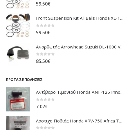
0
out of 5
59.50
€
Front Suspension Kit All Balls Honda XL-1000V Varadero
0
out of 5
59.50
€
Ανορθωτής Arrowhead Suzuki DL-1000 V'Strom
0
out of 5
85.50
€
ΠΡΏΤΑ ΣΕ ΠΩΛΉΣΕΙΣ
Αντίβαρο Τιμονιού Honda ANF-125 Innova
0
out of 5
7.02
€
Λάστιχο Ποδιάς Honda XRV-750 Africa Twin