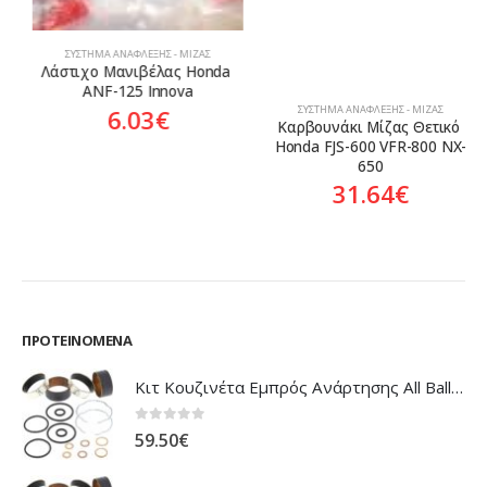
ΣΎΣΤΗΜΑ ΑΝΆΦΛΕΞΗΣ - ΜΊΖΑΣ
Λάστιχο Μανιβέλας Honda 
ANF-125 Innova
ΣΎΣΤΗΜΑ ΑΝΆΦΛΕΞΗΣ - ΜΊΖΑΣ
6.03
€
Καρβουνάκι Μίζας Θετικό 
Honda FJS-600 VFR-800 NX-
650
31.64
€
ΠΡΟΤΕΙΝΌΜΕΝΑ
Κιτ Κουζινέτα Εμπρός Ανάρτησης All Balls Honda CBR-1100XX Blackbird
0
out of 5
59.50
€