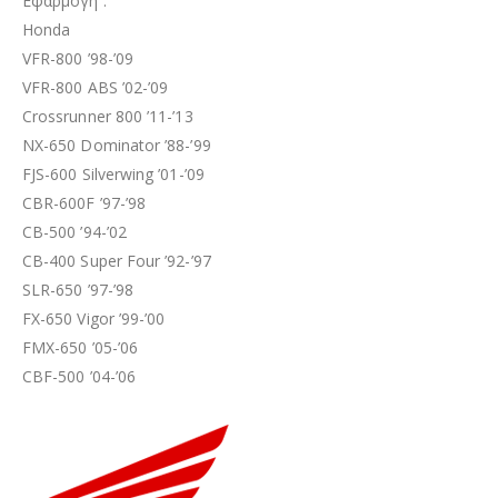
Εφαρμογή :
Honda
VFR-800 ’98-’09
VFR-800 ABS ’02-’09
Crossrunner 800 ’11-’13
NX-650 Dominator ’88-’99
FJS-600 Silverwing ’01-’09
CBR-600F ’97-’98
CB-500 ’94-’02
CB-400 Super Four ’92-’97
SLR-650 ’97-’98
FX-650 Vigor ’99-’00
FMX-650 ’05-’06
CBF-500 ’04-’06