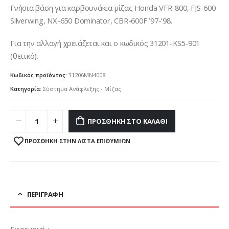
Γνήσια βάση για καρβουνάκια μίζας Honda VFR-800, FJS-600
Silverwing, NX-650 Dominator, CBR-600F ’97-’98.
Για την αλλαγή χρειάζεται και ο κωδικός 31201-KS5-901
(θετικό).
Κωδικός προϊόντος:
31206MN4008
Κατηγορία:
Σύστημα Ανάφλεξης - Μίζας
ΠΡΟΣΘΉΚΗ ΣΤΟ ΚΑΛΆΘΙ
ΠΡΌΣΘΉΚΗ ΣΤΗΝ ΛΊΣΤΑ ΕΠΙΘΥΜΙΏΝ
ΠΕΡΙΓΡΑΦΉ