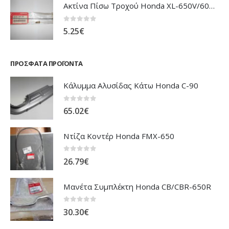
Ακτίνα Πίσω Τροχού Honda XL-650V/600V Transalp
0
out of 5
5.25
€
ΠΡΌΣΦΑΤΑ ΠΡΟΪΌΝΤΑ
Κάλυμμα Αλυσίδας Κάτω Honda C-90
0
out of 5
65.02
€
Ντίζα Κοντέρ Honda FMX-650
0
out of 5
26.79
€
Μανέτα Συμπλέκτη Honda CB/CBR-650R
0
out of 5
30.30
€