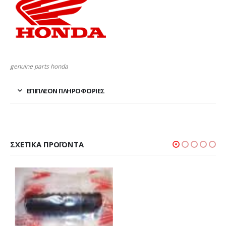
genuine parts honda
ΕΠΙΠΛΈΟΝ ΠΛΗΡΟΦΟΡΊΕΣ
ΣΧΕΤΙΚΆ ΠΡΟΪΌΝΤΑ