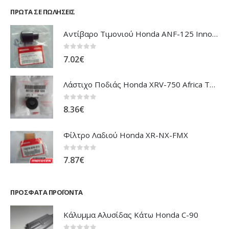
ΠΡΏΤΑ ΣΕ ΠΩΛΉΣΕΙΣ
Αντίβαρο Τιμονιού Honda ANF-125 Innova
0
out of 5
7.02
€
Λάστιχο Ποδιάς Honda XRV-750 Africa Twin
0
out of 5
8.36
€
Φίλτρο Λαδιού Honda XR-NX-FMX
0
out of 5
7.87
€
ΠΡΌΣΦΑΤΑ ΠΡΟΪΌΝΤΑ
Κάλυμμα Αλυσίδας Κάτω Honda C-90