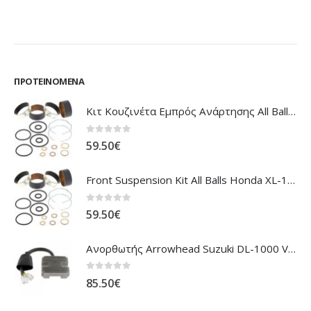
ΠΡΟΤΕΙΝΌΜΕΝΑ
Κιτ Κουζινέτα Εμπρός Ανάρτησης All Balls Honda CBR-1100XX Blackbird
0
out of 5
59.50
€
Front Suspension Kit All Balls Honda XL-1000V Varadero
0
out of 5
59.50
€
Ανορθωτής Arrowhead Suzuki DL-1000 V'Strom
0
out of 5
85.50
€