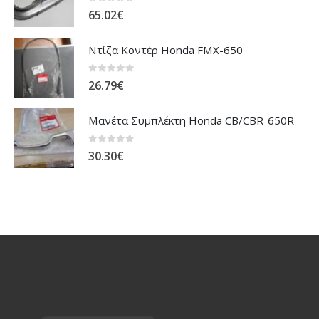
0
out of 5
65.02
€
Ντίζα Κοντέρ Honda FMX-650
0
out of 5
26.79
€
Μανέτα Συμπλέκτη Honda CB/CBR-650R
0
out of 5
30.30
€