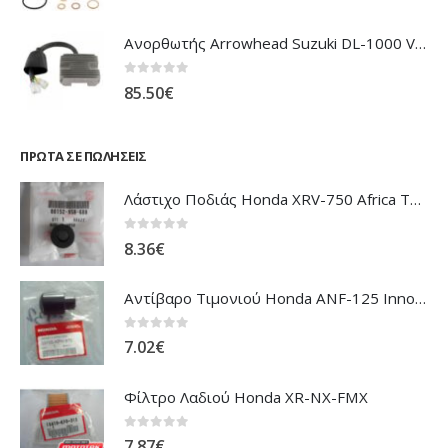
Ανορθωτής Arrowhead Suzuki DL-1000 V'Strom
0
out of 5
85.50
€
ΠΡΏΤΑ ΣΕ ΠΩΛΉΣΕΙΣ
Λάστιχο Ποδιάς Honda XRV-750 Africa Twin
0
out of 5
8.36
€
Αντίβαρο Τιμονιού Honda ANF-125 Innova
0
out of 5
7.02
€
Φίλτρο Λαδιού Honda XR-NX-FMX
0
out of 5
7.87
€