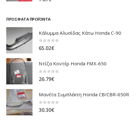
ΠΡΌΣΦΑΤΑ ΠΡΟΪΌΝΤΑ
Κάλυμμα Αλυσίδας Κάτω Honda C-90
0
out of 5
65.02
€
Ντίζα Κοντέρ Honda FMX-650
0
out of 5
26.79
€
Μανέτα Συμπλέκτη Honda CB/CBR-650R
0
out of 5
30.30
€