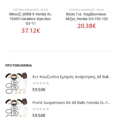
ΣΎΣΤΗΜΑ ΑΝΆΦΛΕΞΗΣ - ΜΊΖΑΣ
ΣΎΣΤΗΜΑ ΑΝΆΦΛΕΞΗΣ - ΜΊΖΑΣ
Μπουζί IJR8B-9 Honda XL-
Βάση Για  Καρβουνάκια 
1000V Varadero Injection 
Μίζας Honda SH-150-125
’03-’11
20.38
€
37.12
€
ΠΡΟΤΕΙΝΌΜΕΝΑ
Κιτ Κουζινέτα Εμπρός Ανάρτησης All Balls Honda CBR-1100XX Blackbird
0
out of 5
59.50
€
Front Suspension Kit All Balls Honda XL-1000V Varadero
0
out of 5
59.50
€