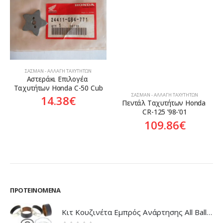
ΣΑΣΜΆΝ - ΑΛΛΑΓΉ ΤΑΧΥΤΉΤΩΝ
Αστεράκι Επιλογέα 
Ταχυτήτων Honda C-50 Cub
ΣΑΣΜΆΝ - ΑΛΛΑΓΉ ΤΑΧΥΤΉΤΩΝ
14.38
€
Πεντάλ Ταχυτήτων Honda 
CR-125 ’98-’01
109.86
€
ΠΡΟΤΕΙΝΌΜΕΝΑ
Κιτ Κουζινέτα Εμπρός Ανάρτησης All Balls Honda CBR-1100XX Blackbird