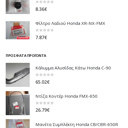
0
out of 5
8.36
€
Φίλτρο Λαδιού Honda XR-NX-FMX
0
out of 5
7.87
€
ΠΡΌΣΦΑΤΑ ΠΡΟΪΌΝΤΑ
Κάλυμμα Αλυσίδας Κάτω Honda C-90
0
out of 5
65.02
€
Ντίζα Κοντέρ Honda FMX-650
0
out of 5
26.79
€
Μανέτα Συμπλέκτη Honda CB/CBR-650R