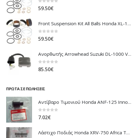
0
out of 5
59.50
€
Front Suspension Kit All Balls Honda XL-1000V Varadero
0
out of 5
59.50
€
Ανορθωτής Arrowhead Suzuki DL-1000 V'Strom
0
out of 5
85.50
€
ΠΡΏΤΑ ΣΕ ΠΩΛΉΣΕΙΣ
Αντίβαρο Τιμονιού Honda ANF-125 Innova
0
out of 5
7.02
€
Λάστιχο Ποδιάς Honda XRV-750 Africa Twin