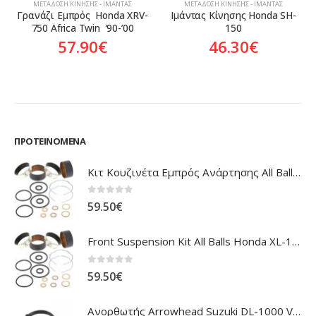
ΜΕΤΆΔΟΣΗ ΚΊΝΗΣΗΣ - ΙΜΆΝΤΑΣ
ΜΕΤΆΔΟΣΗ ΚΊΝΗΣΗΣ - ΙΜΆΝΤΑΣ
Ιμάντας Κίνησης Honda SH-
Σιαγώνες Φυγοκεντρικού 
150
Honda ANF-125 Innova
46.30
€
47.99
€
ΠΡΟΤΕΙΝΌΜΕΝΑ
Κιτ Κουζινέτα Εμπρός Ανάρτησης All Balls Honda CBR-1100XX Blackbird
0
out of 5
59.50
€
Front Suspension Kit All Balls Honda XL-1000V Varadero
0
out of 5
59.50
€
Ανορθωτής Arrowhead Suzuki DL-1000 V'Strom