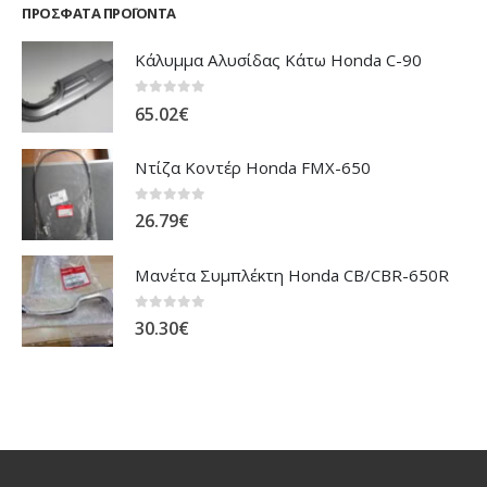
ΠΡΌΣΦΑΤΑ ΠΡΟΪΌΝΤΑ
Κάλυμμα Αλυσίδας Κάτω Honda C-90
0
out of 5
65.02
€
Ντίζα Κοντέρ Honda FMX-650
0
out of 5
26.79
€
Μανέτα Συμπλέκτη Honda CB/CBR-650R
0
out of 5
30.30
€