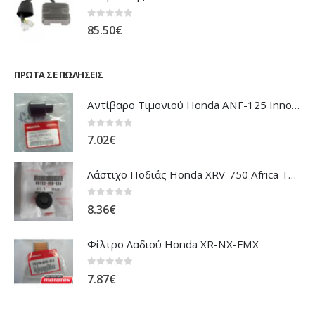
0
out of 5
85.50
€
ΠΡΏΤΑ ΣΕ ΠΩΛΉΣΕΙΣ
Αντίβαρο Τιμονιού Honda ANF-125 Innova
0
out of 5
7.02
€
Λάστιχο Ποδιάς Honda XRV-750 Africa Twin
0
out of 5
8.36
€
Φίλτρο Λαδιού Honda XR-NX-FMX
0
out of 5
7.87
€