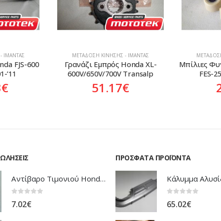
- ΙΜΆΝΤΑΣ
ΜΕΤΆΔΟΣΗ ΚΊΝΗΣΗΣ - ΙΜΆΝΤΑΣ
ΜΕΤΆΔΟΣΗ
nda FJS-600 
Γρανάζι Εμπρός Honda XL-
Μπίλιες Φυ
01-’11
600V/650V/700V Transalp
FES-25
3
€
51.17
€
ΠΩΛΉΣΕΙΣ
ΠΡΌΣΦΑΤΑ ΠΡΟΪΌΝΤΑ
Αντίβαρο Τιμονιού Honda ANF-125 Innova
0
out of 5
0
out of 5
7.02
€
65.02
€