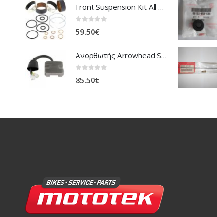
Front Suspension Kit All Balls Honda XL-1000V Varadero
0
out of 5
59.50
€
Ανορθωτής Arrowhead Suzuki DL-1000 V'Strom
0
out of 5
85.50
€