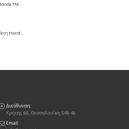
Ντίζα Κοντέρ Honda FMX-650
Μανέτα Συμπλέκτη Honda CB/CBR-650R
Διεύθυνση:
Κρήτης 68, Θεσσαλονίκη 546 46
Email: