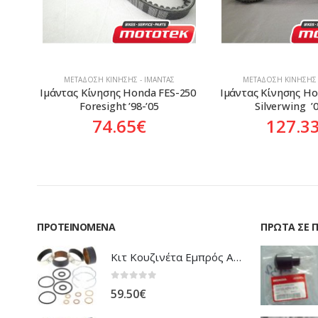
ΜΕΤΆΔΟΣΗ ΚΊΝΗΣΗΣ - ΙΜΆΝΤΑΣ
ΜΕΤΆΔΟΣΗ ΚΊΝΗΣΗΣ 
-150
Ιμάντας Κίνησης Honda FES-250 
Ιμάντας Κίνησης Ho
Foresight ’98-’05
Silverwing  ’
74.65
€
127.3
ΠΡΟΤΕΙΝΌΜΕΝΑ
ΠΡΏΤΑ ΣΕ 
Κιτ Κουζινέτα Εμπρός Ανάρτησης All Balls Honda CBR-1100XX Blackbird
0
out of 5
59.50
€