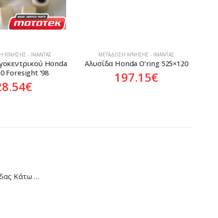
 ΚΊΝΗΣΗΣ - ΙΜΆΝΤΑΣ
ΜΕΤΆΔΟΣΗ ΚΊΝΗΣΗΣ - ΙΜΆΝΤΑΣ
γοκεντρικού Honda 
Αλυσίδα Honda O’ring 525×120
Γ
0 Foresight ’98
197.15
€
28.54
€
Κάλυμμα Αλυσίδας Κάτω Honda C-90