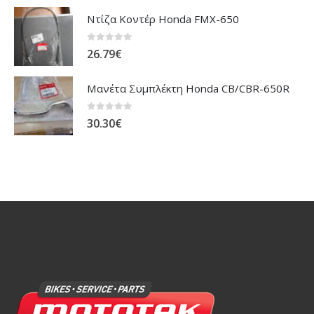
0
out of 5
65.02
€
Ντίζα Κοντέρ Honda FMX-650
0
out of 5
26.79
€
Μανέτα Συμπλέκτη Honda CB/CBR-650R
0
out of 5
30.30
€