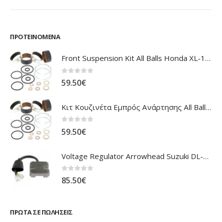
ΠΡΟΤΕΙΝΌΜΕΝΑ
Front Suspension Kit All Balls Honda XL-1000V Varadero
0
out of 5
59.50
€
Κιτ Κουζινέτα Εμπρός Ανάρτησης All Balls Honda CBR-1100XX Blackbird
0
out of 5
59.50
€
Voltage Regulator Arrowhead Suzuki DL-1000 V'Strom
0
out of 5
85.50
€