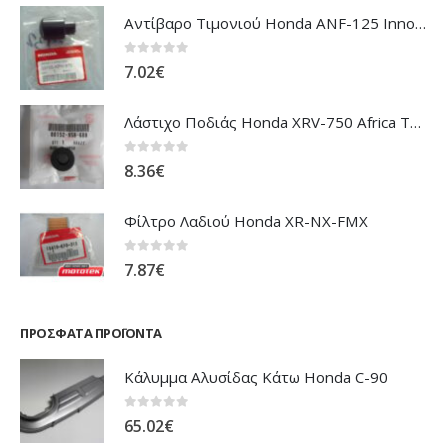
ΠΡΏΤΑ ΣΕ ΠΩΛΉΣΕΙΣ
Αντίβαρο Τιμονιού Honda ANF-125 Innova
0
out of 5
7.02
€
Λάστιχο Ποδιάς Honda XRV-750 Africa Twin
0
out of 5
8.36
€
Φίλτρο Λαδιού Honda XR-NX-FMX
0
out of 5
7.87
€
ΠΡΌΣΦΑΤΑ ΠΡΟΪΌΝΤΑ
Κάλυμμα Αλυσίδας Κάτω Honda C-90