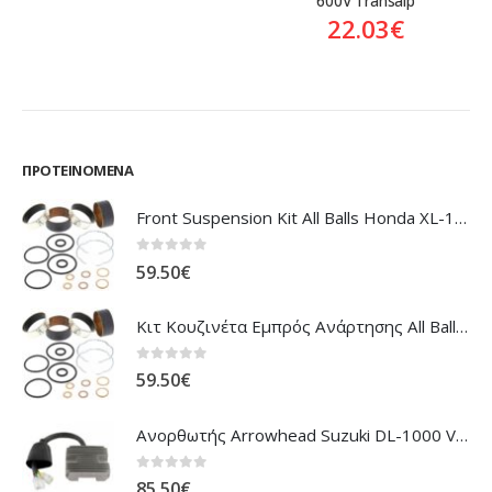
600V Transalp
22.03
€
ΠΡΟΤΕΙΝΌΜΕΝΑ
Front Suspension Kit All Balls Honda XL-1000V Varadero
0
out of 5
59.50
€
Κιτ Κουζινέτα Εμπρός Ανάρτησης All Balls Honda CBR-1100XX Blackbird
0
out of 5
59.50
€
Ανορθωτής Arrowhead Suzuki DL-1000 V'Strom
0
out of 5