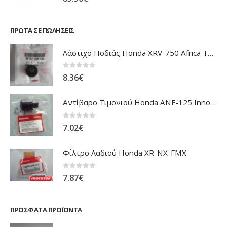
85.50
€
ΠΡΏΤΑ ΣΕ ΠΩΛΉΣΕΙΣ
Λάστιχο Ποδιάς Honda XRV-750 Africa Twin
0
out of 5
8.36
€
Αντίβαρο Τιμονιού Honda ANF-125 Innova
0
out of 5
7.02
€
Φίλτρο Λαδιού Honda XR-NX-FMX
0
out of 5
7.87
€
ΠΡΌΣΦΑΤΑ ΠΡΟΪΌΝΤΑ