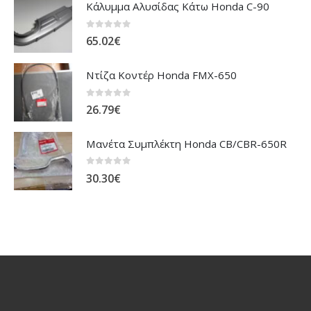
Κάλυμμα Αλυσίδας Κάτω Honda C-90
0
out of 5
65.02
€
Ντίζα Κοντέρ Honda FMX-650
0
out of 5
26.79
€
Μανέτα Συμπλέκτη Honda CB/CBR-650R
0
out of 5
30.30
€