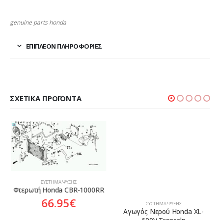
genuine parts honda
ΕΠΙΠΛΈΟΝ ΠΛΗΡΟΦΟΡΊΕΣ
ΣΧΕΤΙΚΆ ΠΡΟΪΌΝΤΑ
ΣΎΣΤΗΜΑ ΨΎΞΗΣ
Φτερωτή Honda CBR-1000RR
66.95
€
ΣΎΣΤΗΜΑ ΨΎΞΗΣ
Αγωγός Νερού Honda XL-