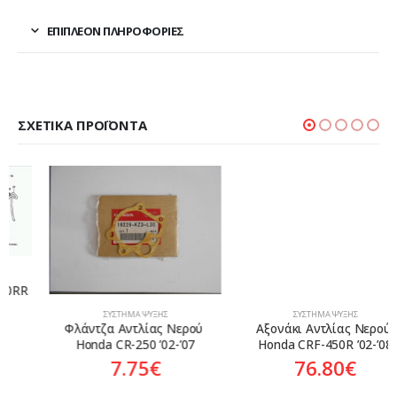
ΕΠΙΠΛΈΟΝ ΠΛΗΡΟΦΟΡΊΕΣ
ΣΧΕΤΙΚΆ ΠΡΟΪΌΝΤΑ
ΣΎΣΤΗΜΑ ΨΎΞΗΣ
ΣΎΣΤΗΜΑ ΨΎΞΗΣ
Φλάντζα Αντλίας Νερού 
Αξονάκι Αντλίας Νερού 
Honda CR-250 ’02-’07
Honda CRF-450R ’02-’08
7.75
€
76.80
€