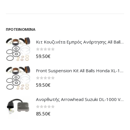
ΠΡΟΤΕΙΝΌΜΕΝΑ
Κιτ Κουζινέτα Εμπρός Ανάρτησης All Balls Honda CBR-1100XX Blackbird
0
out of 5
59.50
€
Front Suspension Kit All Balls Honda XL-1000V Varadero
0
out of 5
59.50
€
Ανορθωτής Arrowhead Suzuki DL-1000 V'Strom
0
out of 5
85.50
€