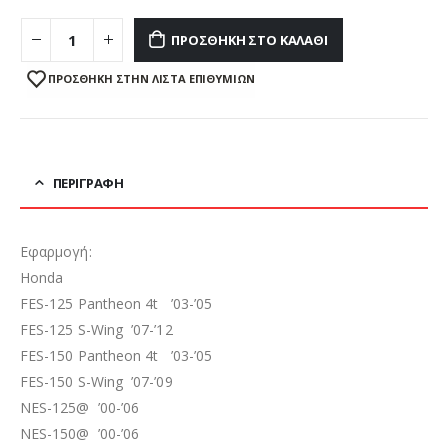
ΠΡΟΣΘΉΚΗ ΣΤΟ ΚΑΛΆΘΙ
ΠΡΌΣΘΉΚΗ ΣΤΗΝ ΛΊΣΤΑ ΕΠΙΘΥΜΙΏΝ
ΠΕΡΙΓΡΑΦΉ
Εφαρμογή:
Honda
FES-125 Pantheon 4t ’03-’05
FES-125 S-Wing ’07-’12
FES-150 Pantheon 4t ’03-’05
FES-150 S-Wing ’07-’09
NES-125@ ’00-’06
NES-150@ ’00-’06