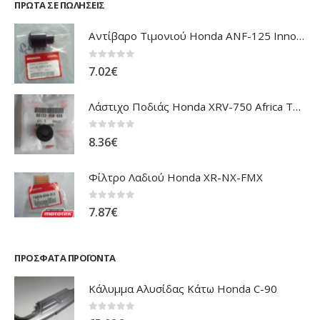
ΠΡΏΤΑ ΣΕ ΠΩΛΉΣΕΙΣ
Αντίβαρο Τιμονιού Honda ANF-125 Innova
0
out of 5
7.02
€
Λάστιχο Ποδιάς Honda XRV-750 Africa Twin
0
out of 5
8.36
€
Φίλτρο Λαδιού Honda XR-NX-FMX
0
out of 5
7.87
€
ΠΡΌΣΦΑΤΑ ΠΡΟΪΌΝΤΑ
Κάλυμμα Αλυσίδας Κάτω Honda C-90
0
out of 5