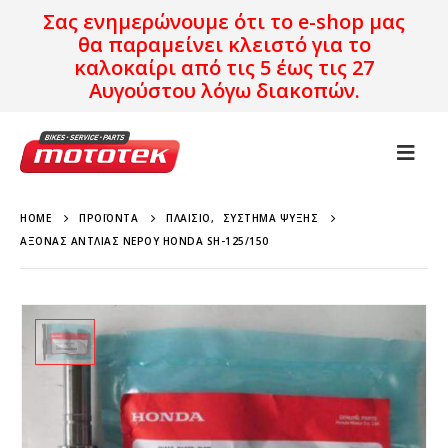
Σας ενημερώνουμε ότι το e-shop μας
θα παραμείνει κλειστό για το
καλοκαίρι από τις 5 έως τις 27
Αυγούστου λόγω διακοπών.
HOME
ΠΡΟΪΌΝΤΑ
ΠΛΑΊΣΙΟ
,
ΣΎΣΤΗΜΑ ΨΎΞΗΣ
ΆΞΟΝΑΣ ΑΝΤΛΊΑΣ ΝΕΡΟΎ HONDA SH-125/150