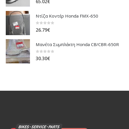
65.02
€
Ντίζα Κοντέρ Honda FMX-650
0
out of 5
26.79
€
Μανέτα Συμπλέκτη Honda CB/CBR-650R
0
out of 5
30.30
€