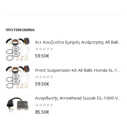
ΠΡΟΤΕΙΝΌΜΕΝΑ
Κιτ Κουζινέτα Εμπρός Ανάρτησης All Balls Honda CBR-1100XX Blackbird
0
out of 5
59.50
€
Front Suspension Kit All Balls Honda XL-1000V Varadero
0
out of 5
59.50
€
Ανορθωτής Arrowhead Suzuki DL-1000 V'Strom
0
out of 5
85.50
€