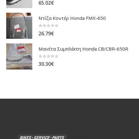
0
out of 5
65.02
€
Ντίζα Κοντέρ Honda FMX-650
0
out of 5
26.79
€
Μανέτα Συμπλέκτη Honda CB/CBR-650R
0
out of 5
30.30
€