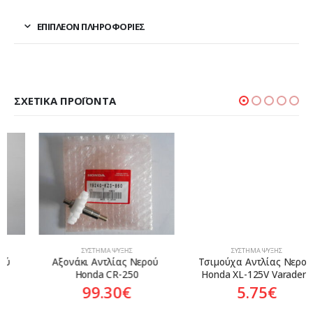
ΕΠΙΠΛΈΟΝ ΠΛΗΡΟΦΟΡΊΕΣ
ΣΧΕΤΙΚΆ ΠΡΟΪΌΝΤΑ
ΣΎΣΤΗΜΑ ΨΎΞΗΣ
ΣΎΣΤΗΜΑ ΨΎΞΗΣ
Αξονάκι Αντλίας Νερού 
Τσιμούχα Αντλίας Νερού 
Honda CR-250
Honda XL-125V Varadero
99.30
€
5.75
€