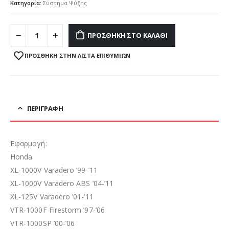
Κατηγορία:
Σύστημα Ψύξης
ΠΡΟΣΘΉΚΗ ΣΤΟ ΚΑΛΆΘΙ
ΠΡΌΣΘΉΚΗ ΣΤΗΝ ΛΊΣΤΑ ΕΠΙΘΥΜΙΏΝ
ΠΕΡΙΓΡΑΦΉ
Εφαρμογή:
Honda
XL-1000V Varadero ’99-’11
XL-1000V Varadero ABS ’04-’11
XL-125V Varadero ’01-’11
VTR-1000F Firestorm ’97-’06
VTR-1000SP ’00-’06