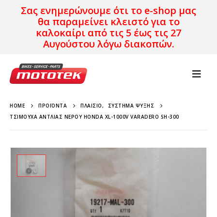
Σας ενημερώνουμε ότι το e-shop μας
θα παραμείνει κλειστό για το
καλοκαίρι από τις 5 έως τις 27
Αυγούστου λόγω διακοπών.
HOME
ΠΡΟΪΌΝΤΑ
ΠΛΑΊΣΙΟ
,
ΣΎΣΤΗΜΑ ΨΎΞΗΣ
ΤΣΙΜΟΎΧΑ ΑΝΤΛΊΑΣ ΝΕΡΟΎ HONDA XL-1000V VARADERO SH-300