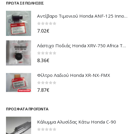
ΠΡΏΤΑ ΣΕ ΠΩΛΉΣΕΙΣ
Αντίβαρο Τιμονιού Honda ANF-125 Innova
0
out of 5
7.02
€
Λάστιχο Ποδιάς Honda XRV-750 Africa Twin
0
out of 5
8.36
€
Φίλτρο Λαδιού Honda XR-NX-FMX
0
out of 5
7.87
€
ΠΡΌΣΦΑΤΑ ΠΡΟΪΌΝΤΑ
Κάλυμμα Αλυσίδας Κάτω Honda C-90