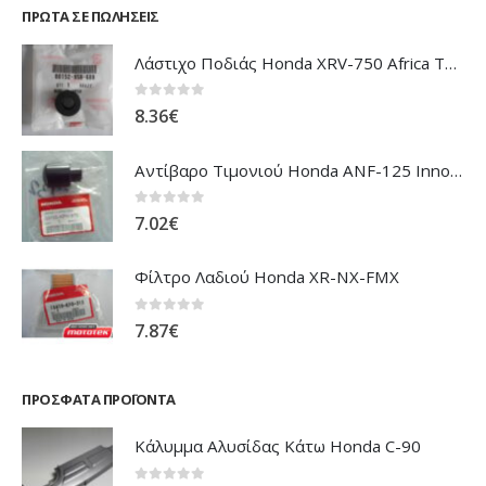
Λάστιχο Ποδιάς Honda XRV-750 Africa Twin
0
out of 5
8.36
€
Αντίβαρο Τιμονιού Honda ANF-125 Innova
0
out of 5
7.02
€
Φίλτρο Λαδιού Honda XR-NX-FMX
0
out of 5
7.87
€
ΠΡΌΣΦΑΤΑ ΠΡΟΪΌΝΤΑ
Κάλυμμα Αλυσίδας Κάτω Honda C-90
0
out of 5
65.02
€