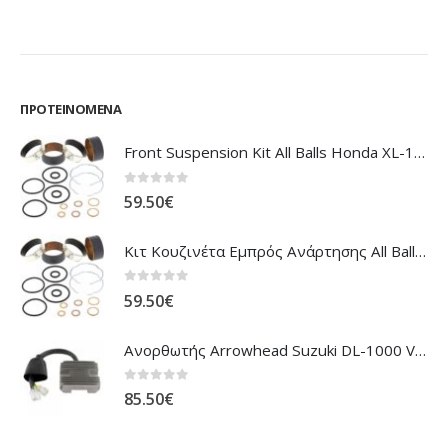
ΠΡΟΤΕΙΝΌΜΕΝΑ
Front Suspension Kit All Balls Honda XL-1000V Varadero
0
out of 5
59.50
€
Κιτ Κουζινέτα Εμπρός Ανάρτησης All Balls Honda CBR-1100XX Blackbird
0
out of 5
59.50
€
Ανορθωτής Arrowhead Suzuki DL-1000 V'Strom
0
out of 5
85.50
€
ΠΡΏΤΑ ΣΕ ΠΩΛΉΣΕΙΣ