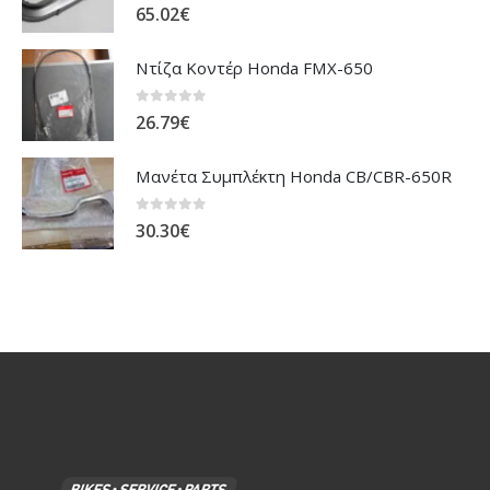
Ντίζα Κοντέρ Honda FMX-650
0
out of 5
26.79
€
Μανέτα Συμπλέκτη Honda CB/CBR-650R
0
out of 5
30.30
€