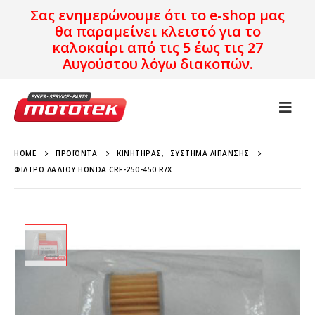
Σας ενημερώνουμε ότι το e-shop μας
θα παραμείνει κλειστό για το
καλοκαίρι από τις 5 έως τις 27
Αυγούστου λόγω διακοπών.
HOME
ΠΡΟΪΌΝΤΑ
ΚΙΝΗΤΉΡΑΣ
,
ΣΎΣΤΗΜΑ ΛΊΠΑΝΣΗΣ
ΦΊΛΤΡΟ ΛΑΔΙΟΎ HONDA CRF-250-450 R/X