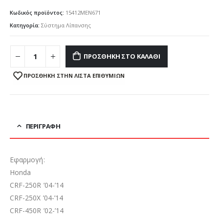
Κωδικός προϊόντος:
15412MEN671
Κατηγορία:
Σύστημα Λίπανσης
ΠΡΟΣΘΉΚΗ ΣΤΟ ΚΑΛΆΘΙ
ΠΡΌΣΘΉΚΗ ΣΤΗΝ ΛΊΣΤΑ ΕΠΙΘΥΜΙΏΝ
ΠΕΡΙΓΡΑΦΉ
Εφαρμογή:
Honda
CRF-250R ’04-’14
CRF-250X ’04-’14
CRF-450R ’02-’14