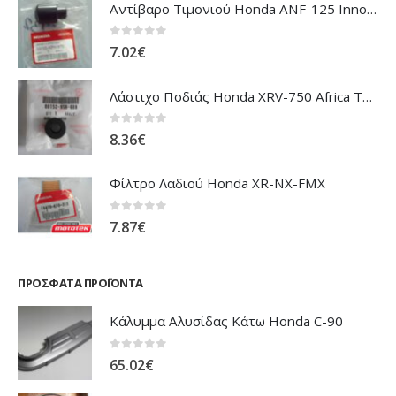
Αντίβαρο Τιμονιού Honda ANF-125 Innova
0
out of 5
7.02
€
Λάστιχο Ποδιάς Honda XRV-750 Africa Twin
0
out of 5
8.36
€
Φίλτρο Λαδιού Honda XR-NX-FMX
0
out of 5
7.87
€
ΠΡΌΣΦΑΤΑ ΠΡΟΪΌΝΤΑ
Κάλυμμα Αλυσίδας Κάτω Honda C-90
0
out of 5
65.02
€