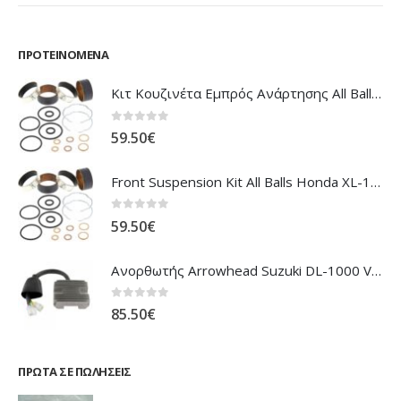
ΠΡΟΤΕΙΝΌΜΕΝΑ
Κιτ Κουζινέτα Εμπρός Ανάρτησης All Balls Honda CBR-1100XX Blackbird
0
out of 5
59.50
€
Front Suspension Kit All Balls Honda XL-1000V Varadero
0
out of 5
59.50
€
Ανορθωτής Arrowhead Suzuki DL-1000 V'Strom
0
out of 5
85.50
€
ΠΡΏΤΑ ΣΕ ΠΩΛΉΣΕΙΣ