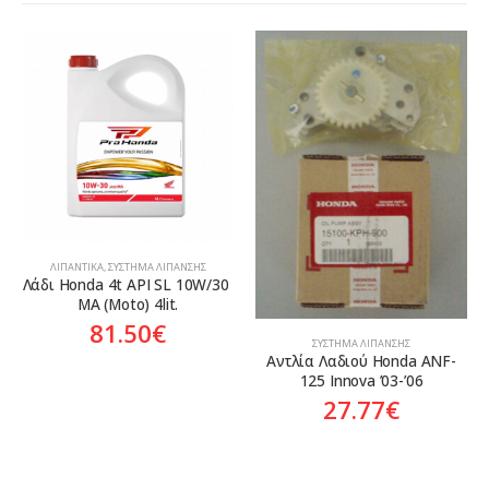
ΛΙΠΑΝΤΙΚΆ
,
ΣΎΣΤΗΜΑ ΛΊΠΑΝΣΗΣ
Λάδι Honda 4t API SL 10W/30 
MA (Moto) 4lit.
81.50
€
ΣΎΣΤΗΜΑ ΛΊΠΑΝΣΗΣ
Αντλία Λαδιού Honda ANF-
125 Innova ’03-’06
27.77
€