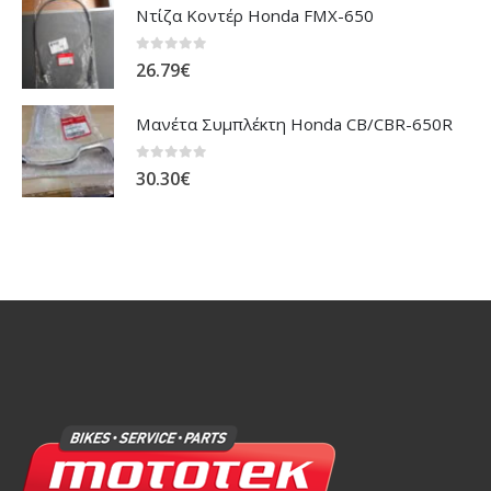
Ντίζα Κοντέρ Honda FMX-650
0
out of 5
26.79
€
Μανέτα Συμπλέκτη Honda CB/CBR-650R
0
out of 5
30.30
€