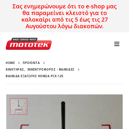
Σας ενημερώνουμε ότι το e-shop μας
θα παραμείνει κλειστό για το
καλοκαίρι από τις 5 έως τις 27
Αυγούστου λόγω διακοπών.
HOME
ΠΡΟΪΌΝΤΑ
ΚΙΝΗΤΉΡΑΣ
,
ΕΚΚΕΝΤΡΟΦΌΡΟΣ - ΒΑΛΒΊΔΕΣ
ΒΑΛΒΊΔΑ ΕΞΑΓΩΓΉΣ HONDA PCX-125