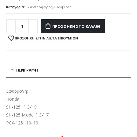
Κατηγορία:
Εκκεντροφόρος - Βαλβίδες
ΠΡΟΣΘΉΚΗ ΣΤΟ ΚΑΛΆΘΙ
ΠΡΌΣΘΉΚΗ ΣΤΗΝ ΛΊΣΤΑ ΕΠΙΘΥΜΙΏΝ
ΠΕΡΙΓΡΑΦΉ
Εφαρμογή:
Honda
SH-125i ’13-’19
SH-125 Mode ’13-’17
PCX-125 ’10-’19