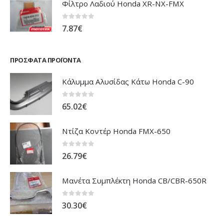
Φίλτρο Λαδιού Honda XR-NX-FMX
0
out of 5
7.87
€
ΠΡΌΣΦΑΤΑ ΠΡΟΪΌΝΤΑ
Κάλυμμα Αλυσίδας Κάτω Honda C-90
0
out of 5
65.02
€
Ντίζα Κοντέρ Honda FMX-650
0
out of 5
26.79
€
Μανέτα Συμπλέκτη Honda CB/CBR-650R
0
out of 5
30.30
€