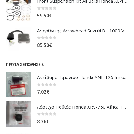
Front Suspension Kit All Balls Honda XL-1000V Varadero
0
out of 5
59.50
€
Ανορθωτής Arrowhead Suzuki DL-1000 V'Strom
0
out of 5
85.50
€
ΠΡΏΤΑ ΣΕ ΠΩΛΉΣΕΙΣ
Αντίβαρο Τιμονιού Honda ANF-125 Innova
0
out of 5
7.02
€
Λάστιχο Ποδιάς Honda XRV-750 Africa Twin
0
out of 5
8.36
€