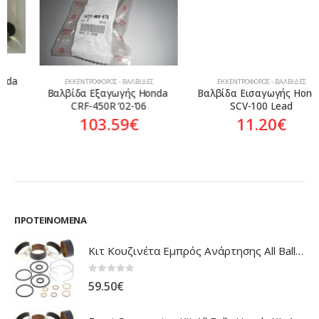
ΕΚΚΕΝΤΡΟΦΌΡΟΣ - ΒΑΛΒΊΔΕΣ
ΕΚΚΕΝΤΡΟΦΌΡΟΣ - ΒΑΛΒΊΔΕΣ
Βαλβίδα Εξαγωγής Honda 
Βαλβίδα Εισαγωγής Honda 
CRF-450R ’02-’06
SCV-100 Lead
103.59
€
11.20
€
ΠΡΟΤΕΙΝΌΜΕΝΑ
Κιτ Κουζινέτα Εμπρός Ανάρτησης All Balls Honda CBR-1100XX Blackbird
0
out of 5
59.50
€