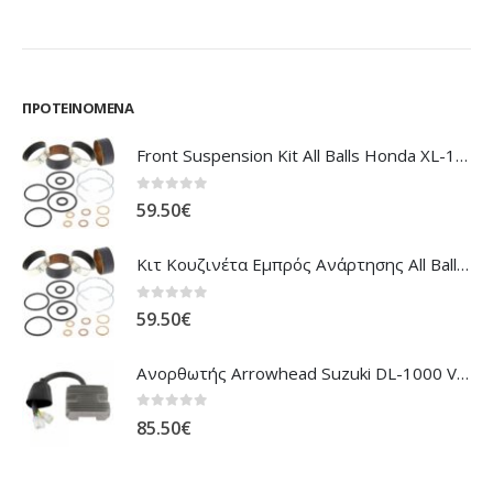
ΠΡΟΤΕΙΝΌΜΕΝΑ
Front Suspension Kit All Balls Honda XL-1000V Varadero
0
out of 5
59.50
€
Κιτ Κουζινέτα Εμπρός Ανάρτησης All Balls Honda CBR-1100XX Blackbird
0
out of 5
59.50
€
Ανορθωτής Arrowhead Suzuki DL-1000 V'Strom
0
out of 5
85.50
€