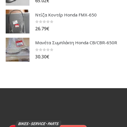
65.02
€
Ντίζα Κοντέρ Honda FMX-650
0
out of 5
26.79
€
Μανέτα Συμπλέκτη Honda CB/CBR-650R
0
out of 5
30.30
€