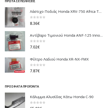
ΠΡΏΤΑ ΣΕ ΠΩΛΉΣΕΙΣ
Λάστιχο Ποδιάς Honda XRV-750 Africa Twin
0
out of 5
8.36
€
Αντίβαρο Τιμονιού Honda ANF-125 Innova
0
out of 5
7.02
€
Φίλτρο Λαδιού Honda XR-NX-FMX
0
out of 5
7.87
€
ΠΡΌΣΦΑΤΑ ΠΡΟΪΌΝΤΑ
Κάλυμμα Αλυσίδας Κάτω Honda C-90
0
out of 5