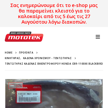
Σας ενημερώνουμε ότι το e-shop μας
θα παραμείνει κλειστό για το
καλοκαίρι από τις 5 έως τις 27
Αυγούστου λόγω διακοπών.
HOME
ΠΡΟΪΌΝΤΑ
ΚΙΝΗΤΉΡΑΣ
,
ΚΑΔΈΝΑ ΧΡΟΝΙΣΜΟΎ - ΤΕΝΤΩΤΉΡΑΣ
ΤΕΝΤΩΤΉΡΑΣ ΚΑΔΈΝΑΣ ΕΚΚΕΝΤΡΟΦΌΡΟΥ HONDA CBR-1100XX BLACKBIRD