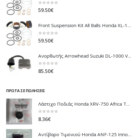
0
out of 5
59.50
€
Front Suspension Kit All Balls Honda XL-1000V Varadero
0
out of 5
59.50
€
Ανορθωτής Arrowhead Suzuki DL-1000 V'Strom
0
out of 5
85.50
€
ΠΡΏΤΑ ΣΕ ΠΩΛΉΣΕΙΣ
Λάστιχο Ποδιάς Honda XRV-750 Africa Twin
0
out of 5
8.36
€
Αντίβαρο Τιμονιού Honda ANF-125 Innova