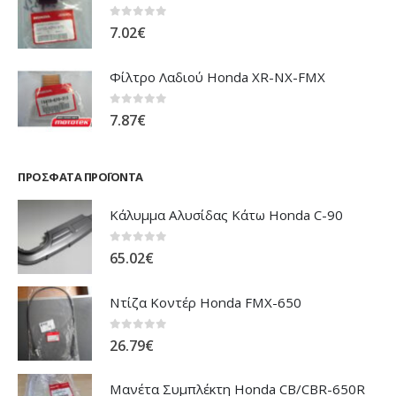
0
out of 5
7.02
€
Φίλτρο Λαδιού Honda XR-NX-FMX
0
out of 5
7.87
€
ΠΡΌΣΦΑΤΑ ΠΡΟΪΌΝΤΑ
Κάλυμμα Αλυσίδας Κάτω Honda C-90
0
out of 5
65.02
€
Ντίζα Κοντέρ Honda FMX-650
0
out of 5
26.79
€
Μανέτα Συμπλέκτη Honda CB/CBR-650R