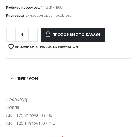
Κωδικός προϊόντος:
14430KPH900
Κατηγορία:
Εκκεντροφόρος - Βαλβίδες
ΠΡΟΣΘΉΚΗ ΣΤΟ ΚΑΛΆΘΙ
ΠΡΌΣΘΉΚΗ ΣΤΗΝ ΛΊΣΤΑ ΕΠΙΘΥΜΙΏΝ
ΠΕΡΙΓΡΑΦΉ
Εφαρμογή:
Honda
ANF-125 Innova ’03-’06
ANF-125 i Innova ’07-’12