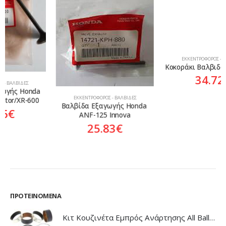
ΕΚΚΕΝΤΡΟΦΌΡΟΣ - ΒΑΛΒΊΔΕΣ
Κοκοράκι Βαλβιδών C-90 Cub
34.72
€
ΕΚΚΕΝΤΡΟΦΌΡΟΣ - ΒΑΛΒΊΔΕΣ
Βαλβίδα Εξαγωγής Honda 
ANF-125 Innova
25.83
€
ΠΡΟΤΕΙΝΌΜΕΝΑ
Κιτ Κουζινέτα Εμπρός Ανάρτησης All Balls Honda CBR-1100XX Blackbird