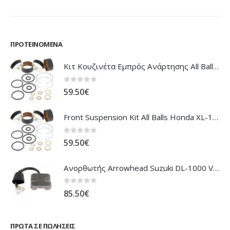
ΠΡΟΤΕΙΝΌΜΕΝΑ
Κιτ Κουζινέτα Εμπρός Ανάρτησης All Balls Honda CBR-1100XX Blackbird
0
out of 5
59.50
€
Front Suspension Kit All Balls Honda XL-1000V Varadero
0
out of 5
59.50
€
Ανορθωτής Arrowhead Suzuki DL-1000 V'Strom
0
out of 5
85.50
€
ΠΡΏΤΑ ΣΕ ΠΩΛΉΣΕΙΣ