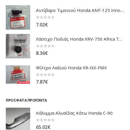
Αντίβαρο Τιμονιού Honda ANF-125 Innova
0
out of 5
7.02
€
Λάστιχο Ποδιάς Honda XRV-750 Africa Twin
0
out of 5
8.36
€
Φίλτρο Λαδιού Honda XR-NX-FMX
0
out of 5
7.87
€
ΠΡΌΣΦΑΤΑ ΠΡΟΪΌΝΤΑ
Κάλυμμα Αλυσίδας Κάτω Honda C-90
0
out of 5
65.02
€