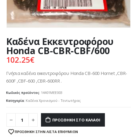
Καδένα Εκκεντροφόρου
Honda CB-CBR-CBF/600
102.25
€
Γνήσια καδένα εκκεντροφόρου Honda CB-600 Hornet ,CBR-
600F ,CBF-600 ,CBR-600RR .
Κωδικός προϊόντος:
14401MEE003
Κατηγορία:
Καδένα Χρονισμού - Τεντωτήρας
ΠΡΟΣΘΉΚΗ ΣΤΟ ΚΑΛΆΘΙ
ΠΡΌΣΘΉΚΗ ΣΤΗΝ ΛΊΣΤΑ ΕΠΙΘΥΜΙΏΝ