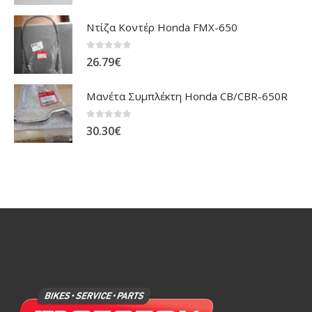
Ντίζα Κοντέρ Honda FMX-650
0
out of 5
26.79
€
Μανέτα Συμπλέκτη Honda CB/CBR-650R
0
out of 5
30.30
€