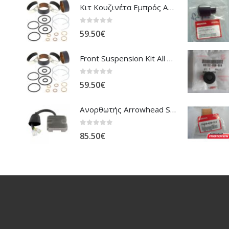
Κιτ Κουζινέτα Εμπρός Ανάρτησης All Balls Honda CBR-1100XX Blackbird
0
out of 5
59.50
€
Front Suspension Kit All Balls Honda XL-1000V Varadero
0
out of 5
59.50
€
Ανορθωτής Arrowhead Suzuki DL-1000 V'Strom
0
out of 5
85.50
€