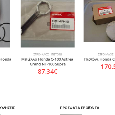
ΣΤΌΝΙ
ΣΤΡΌΦΑΛΟΣ - ΠΙΣΤΌΝΙ
ΣΤΡΌ
00 Astrea 
Πιστόνι Honda CRF-450R ’02-’03
Τσιμούχα Σ
 Supra
Hond
170.52
€
€
ΠΩΛΉΣΕΙΣ
ΠΡΌΣΦΑΤΑ ΠΡΟΪΌΝΤΑ