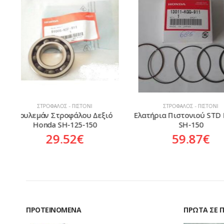
ΣΤΡΌΦΑΛΟΣ - ΠΙΣΤΌΝΙ
ΣΤΡΌΦΑΛΟΣ - ΠΙ
ό 
Ελατήρια Πιστονιού STD Honda 
Μπιέλλα Honda C-1
SH-150
Grand NF-100
59.87
€
87.34
ΠΡΟΤΕΙΝΌΜΕΝΑ
ΠΡΏΤΑ ΣΕ 