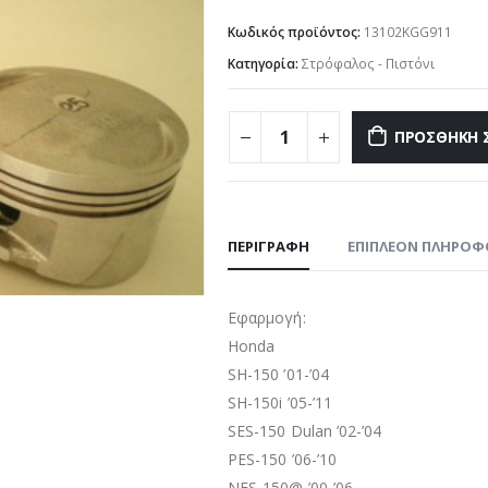
Κωδικός προϊόντος:
13102KGG911
Κατηγορία:
Στρόφαλος - Πιστόνι
ΠΡΟΣΘΉΚΗ 
ΠΕΡΙΓΡΑΦΉ
ΕΠΙΠΛΈΟΝ ΠΛΗΡΟΦ
Εφαρμογή:
Honda
SH-150 ’01-’04
SH-150i ’05-’11
SES-150 Dulan ’02-’04
PES-150 ’06-’10
NES-150@ ’00-’06