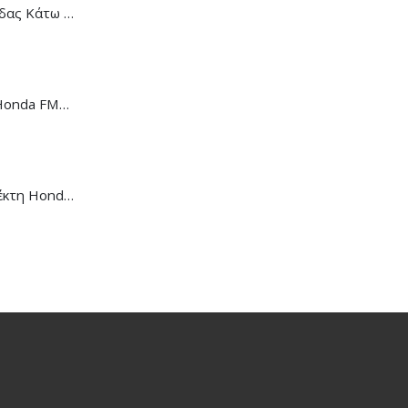
Κάλυμμα Αλυσίδας Κάτω Honda C-90
Ντίζα Κοντέρ Honda FMX-650
Μανέτα Συμπλέκτη Honda CB/CBR-650R