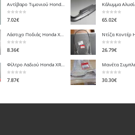
Αντίβαρο Τιμονιού Honda ANF-125 Innova
0
out of 5
0
out of 5
7.02
€
65.02
€
Λάστιχο Ποδιάς Honda XRV-750 Africa Twin
0
out of 5
0
out of 5
8.36
€
26.79
€
Φίλτρο Λαδιού Honda XR-NX-FMX
0
out of 5
0
out of 5
7.87
€
30.30
€