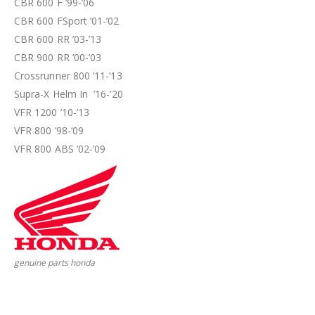
CBR 600 F ’99-’06
CBR 600 FSport ’01-’02
CBR 600 RR ’03-’13
CBR 900 RR ’00-’03
Crossrunner 800 ’11-’13
Supra-X Helm In ’16-’20
VFR 1200 ’10-’13
VFR 800 ’98-’09
VFR 800 ABS ’02-’09
genuine parts honda