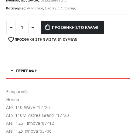
Κωδικός προϊόντος:
08232M99S1LHE
Κατηγορίες:
Λιπαντικά
,
Σύστημα Λίπανσης
ΠΡΟΣΘΉΚΗ ΣΤΟ ΚΑΛΆΘΙ
ΠΡΌΣΘΉΚΗ ΣΤΗΝ ΛΊΣΤΑ ΕΠΙΘΥΜΙΏΝ
ΠΕΡΙΓΡΑΦΉ
Εφαρμογή:
Honda
AFS-110 Wave ’12-’20
AFS-110M Astrea Grand ’17-’20
ANF 125 i Innova ’07-’12
ANF 125 Innova ’03-’06