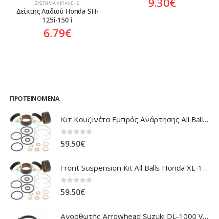
9.30
€
ΣΎΣΤΗΜΑ ΛΊΠΑΝΣΗΣ
Δείκτης Λαδιού Honda SH-
125i-150 i
6.79
€
ΠΡΟΤΕΙΝΌΜΕΝΑ
Κιτ Κουζινέτα Εμπρός Ανάρτησης All Balls Honda CBR-1100XX Blackbird
0
out of 5
59.50
€
Front Suspension Kit All Balls Honda XL-1000V Varadero
0
out of 5
59.50
€
Ανορθωτής Arrowhead Suzuki DL-1000 V'Strom