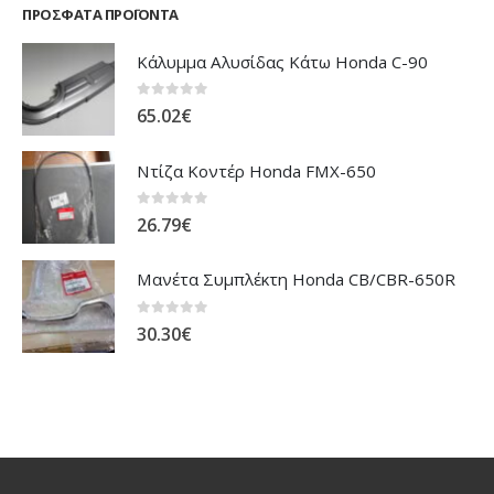
ΠΡΌΣΦΑΤΑ ΠΡΟΪΌΝΤΑ
Κάλυμμα Αλυσίδας Κάτω Honda C-90
0
out of 5
65.02
€
Ντίζα Κοντέρ Honda FMX-650
0
out of 5
26.79
€
Μανέτα Συμπλέκτη Honda CB/CBR-650R
0
out of 5
30.30
€