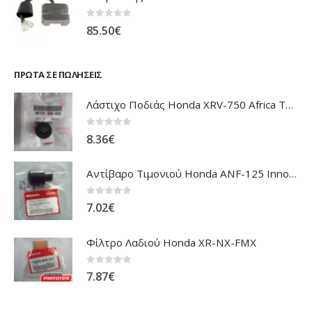
0
out of 5
85.50
€
ΠΡΏΤΑ ΣΕ ΠΩΛΉΣΕΙΣ
Λάστιχο Ποδιάς Honda XRV-750 Africa Twin
0
out of 5
8.36
€
Αντίβαρο Τιμονιού Honda ANF-125 Innova
0
out of 5
7.02
€
Φίλτρο Λαδιού Honda XR-NX-FMX
0
out of 5
7.87
€