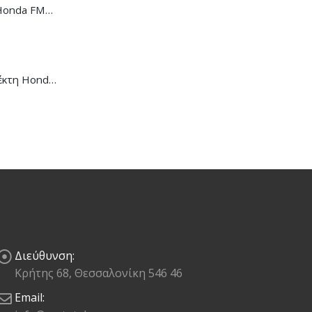
Ντίζα Κοντέρ Honda FMX-650
Μανέτα Συμπλέκτη Honda CB/CBR-650R
Διεύθυνση:
Κρήτης 68, Θεσσαλονίκη 546 46
Email: