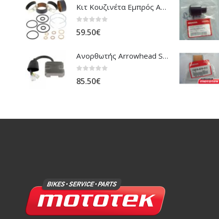
Κιτ Κουζινέτα Εμπρός Ανάρτησης All Balls Honda CBR-1100XX Blackbird
0
out of 5
59.50
€
Ανορθωτής Arrowhead Suzuki DL-1000 V'Strom
0
out of 5
85.50
€