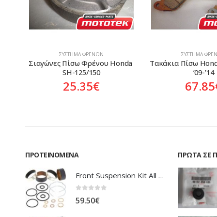
ΣΎΣΤΗΜΑ ΦΡΈΝΩΝ
ΣΎΣΤΗΜΑ ΦΡΈ
nda 
Τακάκια Πίσω Honda CB-1000R 
Σιαγώνες Πίσω Φρ
’09-’14
ANF-125 In
67.85
€
11.56
ΠΡΟΤΕΙΝΌΜΕΝΑ
ΠΡΏΤΑ ΣΕ 
Front Suspension Kit All Balls Honda XL-1000V Varadero
0
out of 5
59.50
€