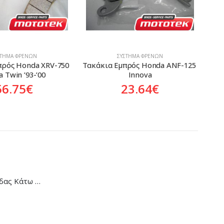
ΣΤΗΜΑ ΦΡΈΝΩΝ
ΣΎΣΤΗΜΑ ΦΡΈΝΩΝ
πρός Honda ANF-125 
Τακάκια Πίσω Honda CRF-
Σια
Innova
250/450R/X
23.64
€
49.02
€
Κάλυμμα Αλυσίδας Κάτω Honda C-90