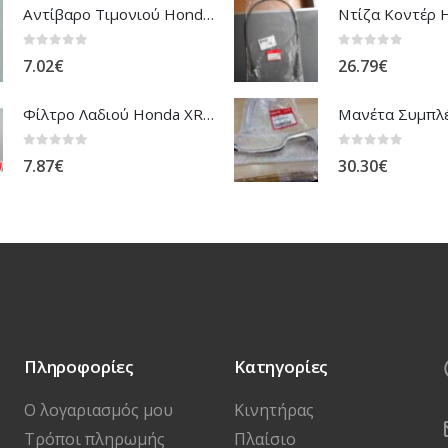
Αντίβαρο Τιμονιού Honda ANF-125 Innova
0
out of 5
0
out of 5
7.02
€
26.79
€
Φίλτρο Λαδιού Honda XR-NX-FMX
0
out of 5
0
out of 5
7.87
€
30.30
€
Πληροφορίες
Κατηγορίες
Ο λογαριασμός μου
Κινητήρας
Τρόποι πληρωμής
Πλαίσιο