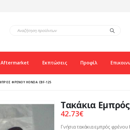
Aftermarket
Εκπτώσεις
Προφίλ
Επικοιν
ΕΜΠΡΌΣ ΦΡΈΝΟΥ HONDA CBF-125
Τακάκια Εμπρός
42.73
€
Γνήσια τακάκια εμπρός φρένου 