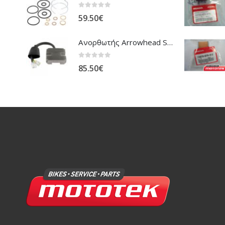
0
out of 5
59.50
€
Ανορθωτής Arrowhead Suzuki DL-1000 V'Strom
0
out of 5
85.50
€