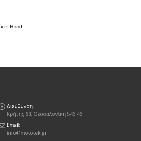
Μανέτα Συμπλέκτη Honda CB/CBR-650R
Διεύθυνση:
Κρήτης 68, Θεσσαλονίκη 546 46
Email:
info@mototek.gr