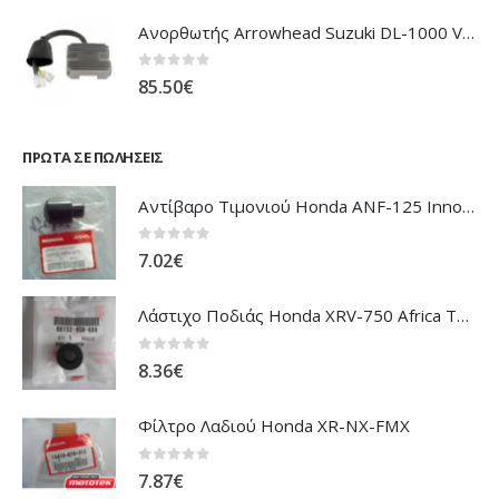
Ανορθωτής Arrowhead Suzuki DL-1000 V'Strom
0
out of 5
85.50
€
ΠΡΏΤΑ ΣΕ ΠΩΛΉΣΕΙΣ
Αντίβαρο Τιμονιού Honda ANF-125 Innova
0
out of 5
7.02
€
Λάστιχο Ποδιάς Honda XRV-750 Africa Twin
0
out of 5
8.36
€
Φίλτρο Λαδιού Honda XR-NX-FMX
0
out of 5
7.87
€