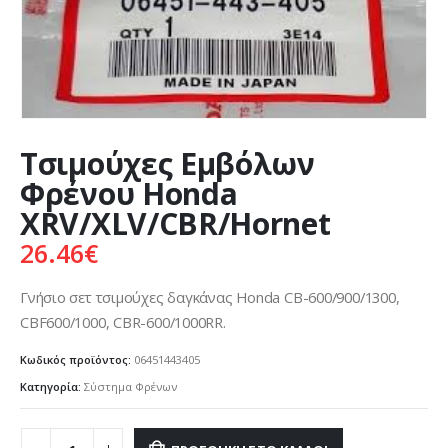
Τσιμούχες Εμβόλων
Φρένου Honda
XRV/XLV/CBR/Hornet
26.46
€
Γνήσιο σετ τσιμούχες δαγκάνας Honda CB-600/900/1300,
CBF600/1000, CBR-600/1000RR.
Κωδικός προϊόντος:
06451443405
Κατηγορία:
Σύστημα Φρένων