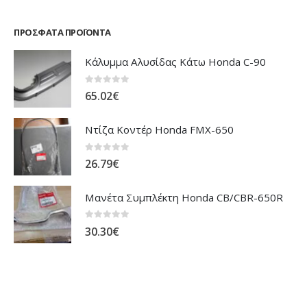
ΠΡΌΣΦΑΤΑ ΠΡΟΪΌΝΤΑ
Κάλυμμα Αλυσίδας Κάτω Honda C-90
0
out of 5
65.02
€
Ντίζα Κοντέρ Honda FMX-650
0
out of 5
26.79
€
Μανέτα Συμπλέκτη Honda CB/CBR-650R
0
out of 5
30.30
€