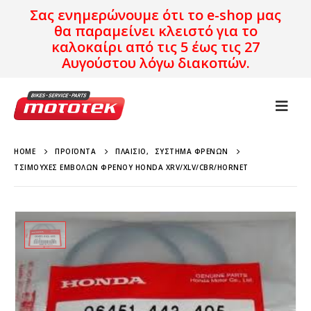
Σας ενημερώνουμε ότι το e-shop μας
θα παραμείνει κλειστό για το
καλοκαίρι από τις 5 έως τις 27
Αυγούστου λόγω διακοπών.
HOME
ΠΡΟΪΌΝΤΑ
ΠΛΑΊΣΙΟ
,
ΣΎΣΤΗΜΑ ΦΡΈΝΩΝ
ΤΣΙΜΟΎΧΕΣ ΕΜΒΌΛΩΝ ΦΡΈΝΟΥ HONDA XRV/XLV/CBR/HORNET