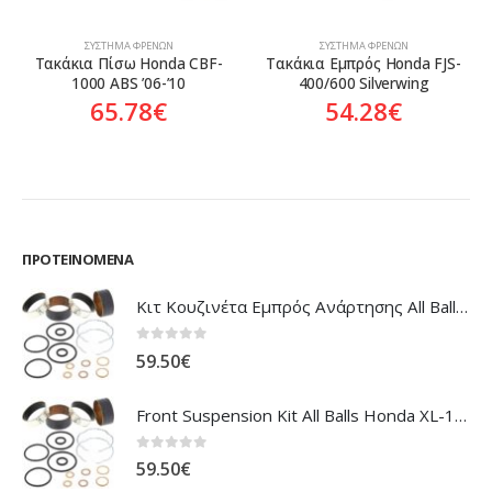
ΣΎΣΤΗΜΑ ΦΡΈΝΩΝ
ΣΎΣΤΗΜΑ ΦΡΈΝΩΝ
Τακάκια Πίσω Honda CBF-
Τακάκια Εμπρός Honda FJS-
1000 ABS ’06-’10
400/600 Silverwing
65.78
€
54.28
€
ΠΡΟΤΕΙΝΌΜΕΝΑ
Κιτ Κουζινέτα Εμπρός Ανάρτησης All Balls Honda CBR-1100XX Blackbird
0
out of 5
59.50
€
Front Suspension Kit All Balls Honda XL-1000V Varadero
0
out of 5
59.50
€