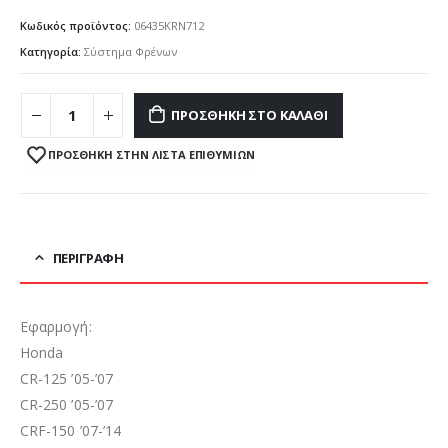
Κωδικός προϊόντος:
06435KRN712
Κατηγορία:
Σύστημα Φρένων
ΠΡΟΣΘΉΚΗ ΣΤΟ ΚΑΛΆΘΙ
ΠΡΌΣΘΉΚΗ ΣΤΗΝ ΛΊΣΤΑ ΕΠΙΘΥΜΙΏΝ
ΠΕΡΙΓΡΑΦΉ
Εφαρμογή:
Honda
CR-125 ’05-’07
CR-250 ’05-’07
CRF-150 ’07-’14