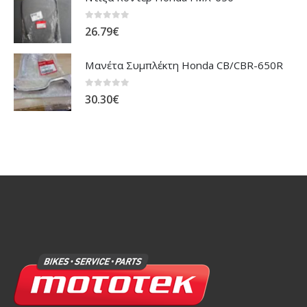
0
out of 5
26.79
€
Μανέτα Συμπλέκτη Honda CB/CBR-650R
0
out of 5
30.30
€