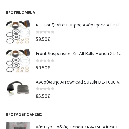
ΠΡΟΤΕΙΝΌΜΕΝΑ
Κιτ Κουζινέτα Εμπρός Ανάρτησης All Balls Honda CBR-1100XX Blackbird
0
out of 5
59.50
€
Front Suspension Kit All Balls Honda XL-1000V Varadero
0
out of 5
59.50
€
Ανορθωτής Arrowhead Suzuki DL-1000 V'Strom
0
out of 5
85.50
€
ΠΡΏΤΑ ΣΕ ΠΩΛΉΣΕΙΣ
Λάστιχο Ποδιάς Honda XRV-750 Africa Twin