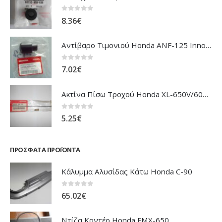
0
out of 5
8.36
€
Αντίβαρο Τιμονιού Honda ANF-125 Innova
0
out of 5
7.02
€
Ακτίνα Πίσω Τροχού Honda XL-650V/600V Transalp
0
out of 5
5.25
€
ΠΡΌΣΦΑΤΑ ΠΡΟΪΌΝΤΑ
Κάλυμμα Αλυσίδας Κάτω Honda C-90
0
out of 5
65.02
€
Ντίζα Κοντέρ Honda FMX-650