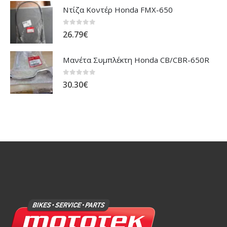
Ντίζα Κοντέρ Honda FMX-650
0
out of 5
26.79
€
Μανέτα Συμπλέκτη Honda CB/CBR-650R
0
out of 5
30.30
€