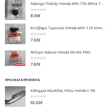
Λάστιχο Ποδιάς Honda XRV-750 Africa Twin
0
out of 5
8.36
€
Αντίβαρο Τιμονιού Honda ANF-125 Innova
0
out of 5
7.02
€
Φίλτρο Λαδιού Honda XR-NX-FMX
0
out of 5
7.87
€
ΠΡΌΣΦΑΤΑ ΠΡΟΪΌΝΤΑ
Κάλυμμα Αλυσίδας Κάτω Honda C-90
0
out of 5
65.02
€