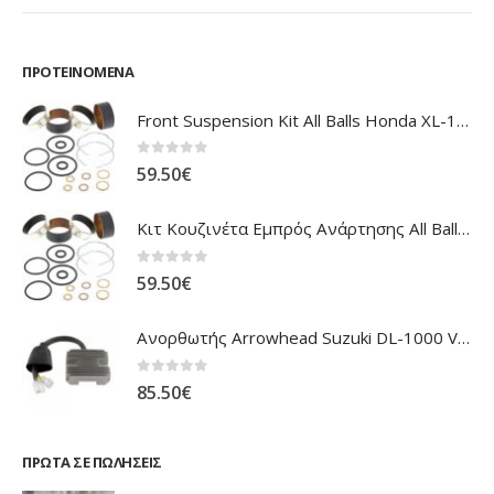
ΠΡΟΤΕΙΝΌΜΕΝΑ
Front Suspension Kit All Balls Honda XL-1000V Varadero
0
out of 5
59.50
€
Κιτ Κουζινέτα Εμπρός Ανάρτησης All Balls Honda CBR-1100XX Blackbird
0
out of 5
59.50
€
Ανορθωτής Arrowhead Suzuki DL-1000 V'Strom
0
out of 5
85.50
€
ΠΡΏΤΑ ΣΕ ΠΩΛΉΣΕΙΣ