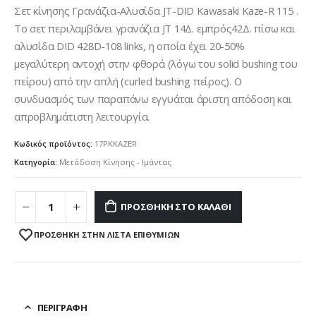
Σετ κίνησης Γρανάζια-Αλυσίδα JT-DID Kawasaki Kaze-R 115 .
Το σετ περιλαμβάνει γρανάζια JT 14Δ. εμπρός42Δ. πίσω και
αλυσίδα DID 428D-108 links, η οποία έχει 20-50%
μεγαλύτερη αντοχή στην φθορά (λόγω του solid bushing του
πείρου) από την απλή (curled bushing πείρος). Ο
συνδυασμός των παραπάνω εγγυάται άριστη απόδοση και
απροβλημάτιστη λειτουργία.
Κωδικός προϊόντος:
17PKKAZER
Κατηγορία:
Μετάδοση Κίνησης - Ιμάντας
ΠΡΟΣΘΉΚΗ ΣΤΟ ΚΑΛΆΘΙ
ΠΡΌΣΘΉΚΗ ΣΤΗΝ ΛΊΣΤΑ ΕΠΙΘΥΜΙΏΝ
ΠΕΡΙΓΡΑΦΉ