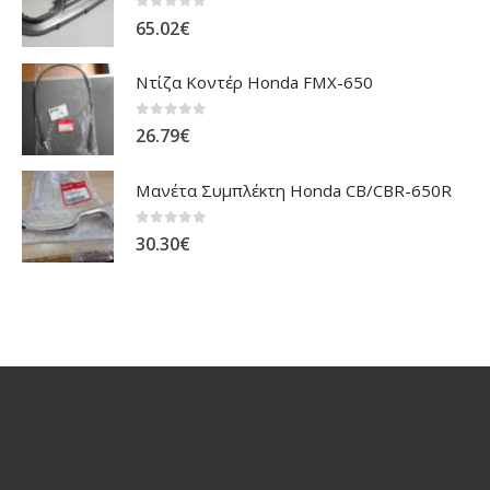
0
out of 5
65.02
€
Ντίζα Κοντέρ Honda FMX-650
0
out of 5
26.79
€
Μανέτα Συμπλέκτη Honda CB/CBR-650R
0
out of 5
30.30
€