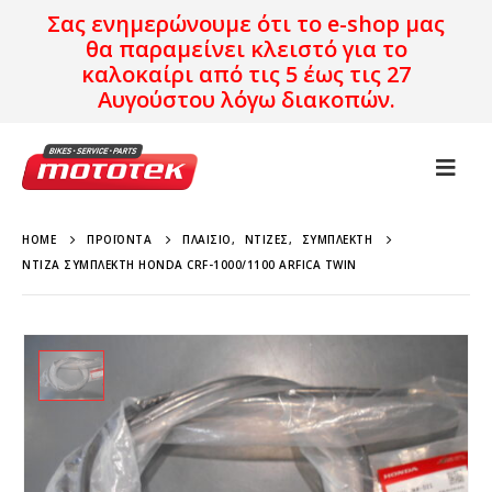
Σας ενημερώνουμε ότι το e-shop μας
θα παραμείνει κλειστό για το
καλοκαίρι από τις 5 έως τις 27
Αυγούστου λόγω διακοπών.
HOME
ΠΡΟΪΌΝΤΑ
ΠΛΑΊΣΙΟ
,
ΝΤΊΖΕΣ
,
ΣΥΜΠΛΈΚΤΗ
ΝΤΊΖΑ ΣΥΜΠΛΈΚΤΗ HONDA CRF-1000/1100 ARFICA TWIN