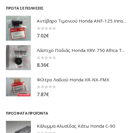
ΠΡΏΤΑ ΣΕ ΠΩΛΉΣΕΙΣ
Αντίβαρο Τιμονιού Honda ANF-125 Innova
0
out of 5
7.02
€
Λάστιχο Ποδιάς Honda XRV-750 Africa Twin
0
out of 5
8.36
€
Φίλτρο Λαδιού Honda XR-NX-FMX
0
out of 5
7.87
€
ΠΡΌΣΦΑΤΑ ΠΡΟΪΌΝΤΑ
Κάλυμμα Αλυσίδας Κάτω Honda C-90