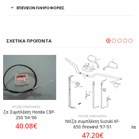
ΕΠΙΠΛΈΟΝ ΠΛΗΡΟΦΟΡΊΕΣ
ΣΧΕΤΙΚΆ ΠΡΟΪΌΝΤΑ
ΝΤΊΖΕΣ
,
ΣΥΜΠΛΈΚΤΗ
Nτίζα συμπλέκτη Suzuki XF-
ΝΤΊΖΕΣ
,
ΣΥΜΠΛΈΚΤΗ
650 Firewind ’97-’01
Ντίζα Συμπλέκτη Honda XL-
650V Transalp ’00-’07
47.20
€