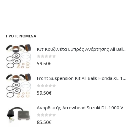
85.06
€
ΠΡΟΤΕΙΝΌΜΕΝΑ
Κιτ Κουζινέτα Εμπρός Ανάρτησης All Balls Honda CBR-1100XX Blackbird
0
out of 5
59.50
€
Front Suspension Kit All Balls Honda XL-1000V Varadero
0
out of 5
59.50
€
Ανορθωτής Arrowhead Suzuki DL-1000 V'Strom
0
out of 5
85.50
€